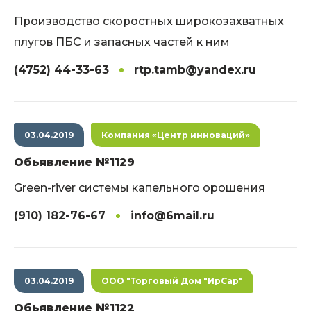
Производство скоростных широкозахватных
плугов ПБС и запасных частей к ним
(4752) 44-33-63
rtp.tamb@yandex.ru
03.04.2019
Компания «Центр инноваций»
Обьявление №1129
Green-river системы капельного орошения
(910) 182-76-67
info@6mail.ru
03.04.2019
ООО "Торговый Дом "ИрСар"
Обьявление №1122