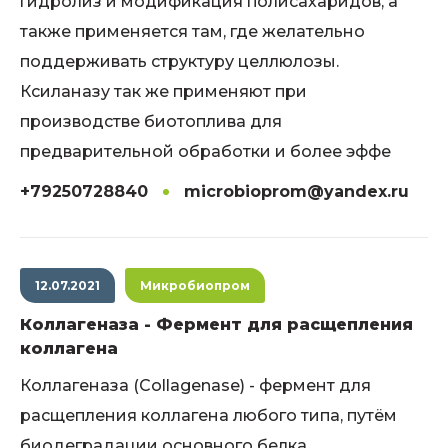
гидролиз и модификация полисахаридов, а
также применяется там, где желательно
поддерживать структуру целлюлозы.
Ксиланазу так же применяют при
производстве биотоплива для
предварительной обработки и более эффе
+79250728840
microbioprom@yandex.ru
12.07.2021
Микробиопром
Коллагеназа - Фермент для расщепления
коллагена
Коллагеназа (Collagenase) - фермент для
расщепления коллагена любого типа, путём
биодеградации основного белка