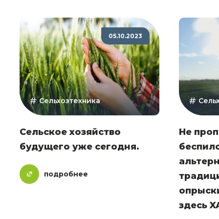
05.10.2023
Сельхозтехника
Сель
Сельское хозяйство
Не про
будущего уже сегодня.
беспил
альтер
подробнее
традиц
опрыск
здесь X