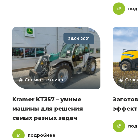
под
26.04.2021
Сельхозтехника
Сель
Kramer KT357 – умные
Заготов
машины для решения
эффект
самых разных задач
под
подробнее