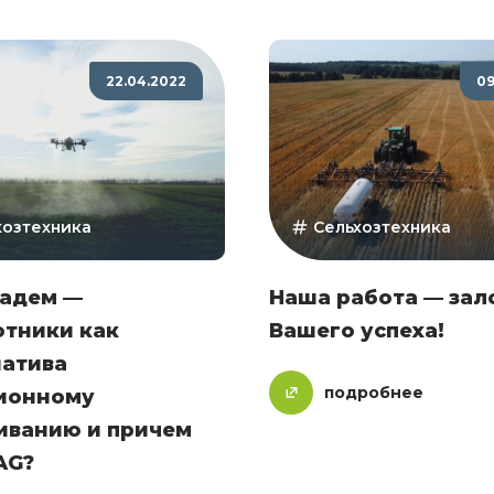
22.04.2022
09
хозтехника
Сельхозтехника
падем —
Наша работа — зал
отники как
Вашего успеха!
натива
подробнее
ионному
иванию и причем
AG?