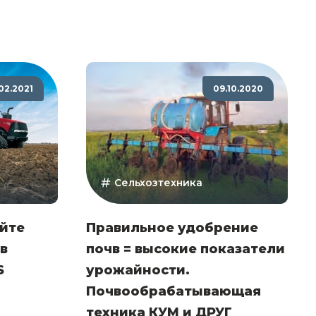
.02.2021
09.10.2020
Сельхозтехника
айте
Правильное удобрение
в
почв = высокие показатели
S
урожайности.
Почвообрабатывающая
техника КУМ и ДРУГ