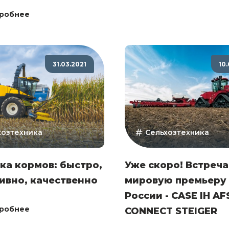
робнее
31.03.2021
10
хозтехника
Сельхозтехника
ка кормов: быстро,
Уже скоро! Встреч
ивно, качественно
мировую премьеру 
России - CASE IH AF
робнее
CONNECT STEIGER