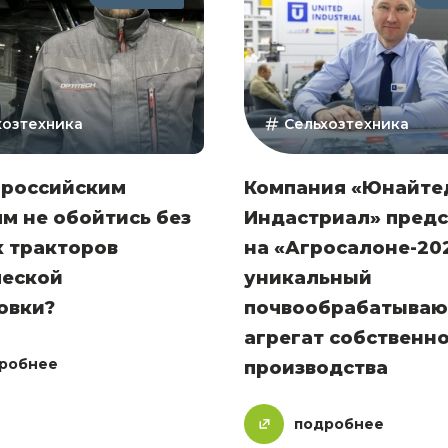
хозтехника
Сельхозтехника
 российским
Компания «Юнайте
м не обойтись без
Индастриал» предс
 тракторов
на «Агросалоне-20
ческой
уникальный
овки?
почвообрабатыва
агрегат собственн
робнее
производства
подробнее