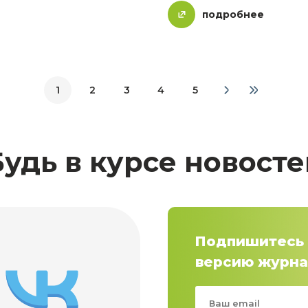
подробнее
1
2
3
4
5
Будь в курсе новосте
Подпишитесь 
версию журна