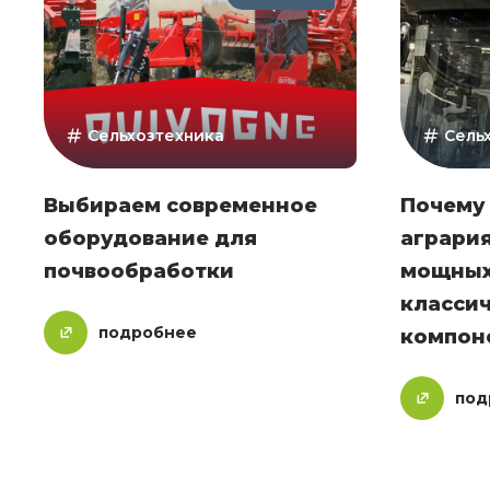
Сельхозтехника
Сель
Выбираем современное
Почему
оборудование для
агрария
почвообработки
мощных
класси
подробнее
компон
под