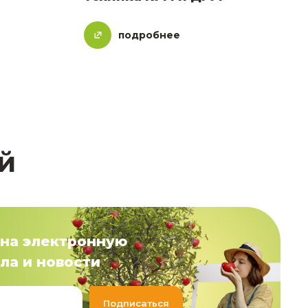
подробнее
й
на электронную
ла и новости