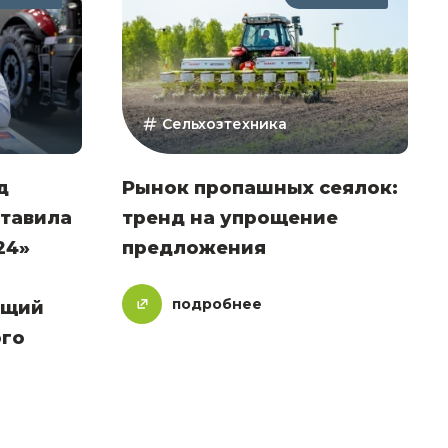
Сельхозтехника
д
Рынок пропашных сеялок:
тавила
тренд на упрощение
24»
предложения
подробнее
ющий
ого