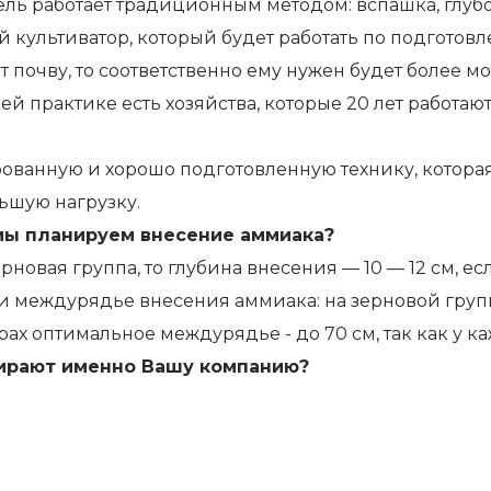
тель работает традиционным методом: вспашка, глуб
 культиватор, который будет работать по подготов
ает почву, то соответственно ему нужен будет более 
шей практике есть хозяйства, которые 20 лет работаю
ованную и хорошо подготовленную технику, которая
ьшую нагрузку.
 мы планируем внесение аммиака?
ерновая группа, то глубина внесения — 10 — 12 см, ес
сит и междурядье внесения аммиака: на зерновой г
ах оптимальное междурядье - до 70 см, так как у к
бирают именно Вашу компанию?