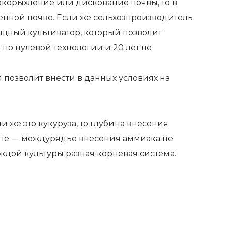
окорыхление или дискование почвы, то в
ленной почве. Если же сельхозпроизводитель
мощный культиватор, который позволит
т по нулевой технологии и 20 лет не
 позволит внести в данных условиях на
ли же это кукуруза, то глубина внесения
руппе — междурядье внесения аммиака не
аждой культуры разная корневая система.