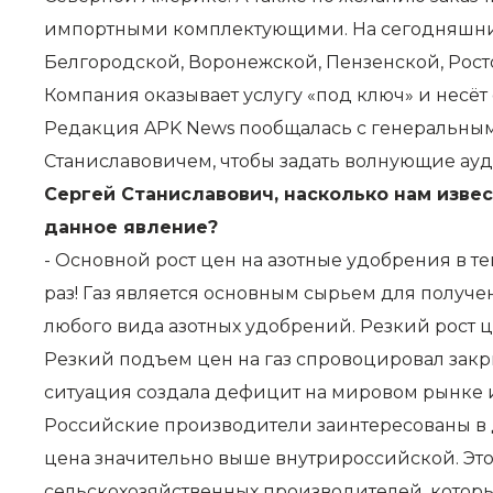
импортными комплектующими. На сегодняшний 
Белгородской, Воронежской, Пензенской, Росто
Компания оказывает услугу «под ключ» и несёт 
Редакция APK News пообщалась с генеральны
Станиславовичем, чтобы задать волнующие ау
Сергей Станиславович, насколько нам изве
данное явление?
- Основной рост цен на азотные удобрения в те
раз! Газ является основным сырьем для получ
любого вида азотных удобрений. Резкий рост ц
Резкий подъем цен на газ спровоцировал закр
ситуация создала дефицит на мировом рынке и
Российские производители заинтересованы в 
цена значительно выше внутрироссийской. Это
сельскохозяйственных производителей, которые