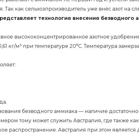
я. Так как сельхозпроизводитель уже внёс азот на с
представляет технология внесения безводного а
ное высококонцентрированное азотное удобрение, 
1 кг/м³ при температуре 20°C. Температура замерза
оляет:
да.
ования безводного аммиака — наличие достаточног
мером тому может служить Австралия, где также ка
е распространение. Австралия при этом является 