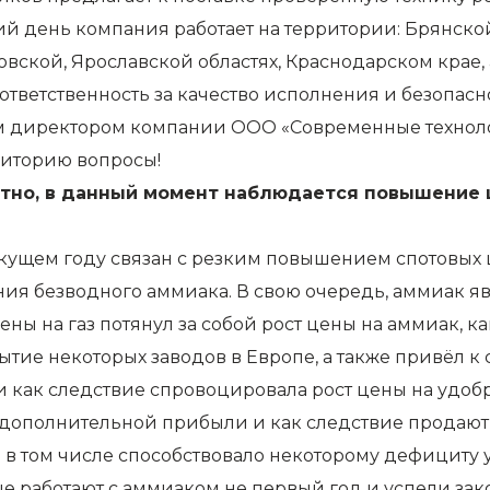
день компания работает на территории: Брянской
вской, Ярославской областях, Краснодарском крае,
ответственность за качество исполнения и безопасно
м директором компании ООО «Современные технол
диторию вопросы!
стно, в данный момент наблюдается повышение ц
кущем году связан с резким повышением спотовых це
ения безводного аммиака. В свою очередь, аммиак 
ены на газ потянул за собой рост цены на аммиак, к
ытие некоторых заводов в Европе, а также привёл 
 как следствие спровоцировала рост цены на удоб
дополнительной прибыли и как следствие продают 
 в том числе способствовало некоторому дефициту 
 работают с аммиаком не первый год и успели зако