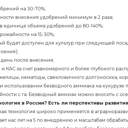
брений на 30-70%;
ости внесения удобрений минимум в 2 раза;
в единице объема удобрений до 80-140%;
рожайности на 15-30%;
рый будет доступен для культур при следующей поса
оения);
 день после внесения;
 и КАС за счет равномерного и более глубокого рас
желицы, нематоды, свекловичного долгоносика, корн
и использовании безводного аммиака на кукурузе п
йности с га. Безводный аммиак можно вносить с осе
ология в России? Есть ли перспективы развити
я технология широко применяется в аграрноразвиты
т нас лет на 5 по внедрению и масштабам обрабаты