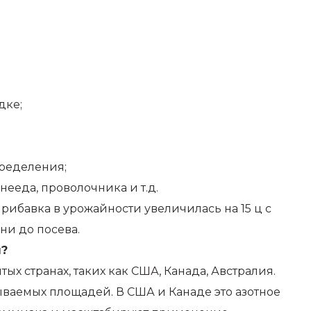
дке;
пределения;
ееда, проволочника и т.д.
рибавка в урожайности увеличилась на 15 ц с
ни до посева.
я?
х странах, таких как США, Канада, Австралия.
ваемых площадей. В США и Канаде это азотное