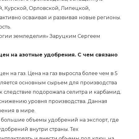
, Курской, Орловской, Липецкой,
 активно осваивая и развивая новые регионы.
сть.
огии земледелия» Заруцким Сергеем
ен на азотные удобрения. С чем связано
н на газ. Цена на газ выросла более чем в 5
является основным сырьем для производства
ак следствие подорожала селитра и карбамид.
к снижению уровня производства. Данная
рения в мире.
большие объемы удобрений на экспорт, где
удобрений внутри страны. Тех
нтрактовать и внести объемы под ключ, на