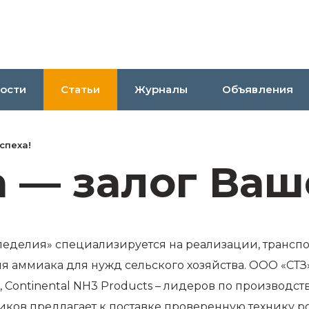
ости
Статьи
Журналы
Объявления
спеха!
 — залог Ваш
делия» специализируется на реализации, транспо
ния аммиака для нужд сельского хозяйства. ООО «С
 Continental NH3 Products – лидеров по производст
иков предлагает к поставке проверенную технику 