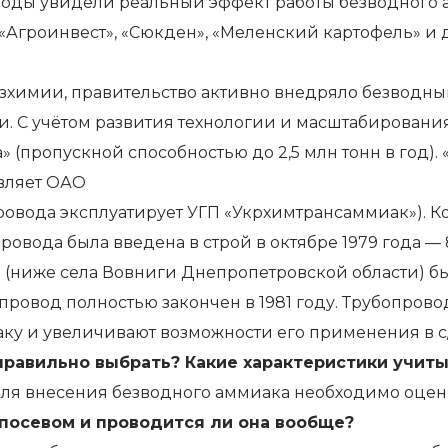
 годы увидели реальный эффект работы безводного
«Агроинвест», «Сюкден», «Меленский картофель» и
зхимии, правительство активно внедряло безводны
и. С учётом развития технологии и масштабировани
 (пропускной способностью до 2,5 млн тонн в год). 
вляет ОАО
ровода эксплуатирует УГП «Укрхимтрансаммиак»). 
овода была введена в строй в октябре 1979 года —
а (ниже села Вовниги Днепропетровской области) б
провод полностью закончен в 1981 году. Трубопрово
ку и увеличивают возможности его применения в с/
 правильно выбрать? Какие характеристики учит
 для внесения безводного аммиака необходимо оцен
посевом и проводится ли она вообще?