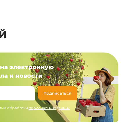
й
на электронную
ла и новости
иями обработки
персональных данных