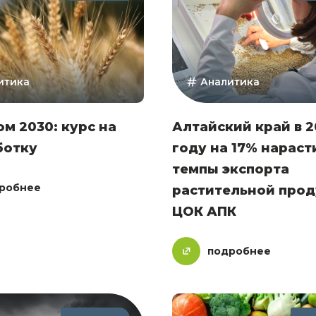
итика
Аналитика
м 2030: курс на
Алтайский край в 2
ботку
году на 17% нараст
темпы экспорта
робнее
растительной прод
ЦОК АПК
подробнее