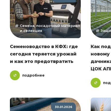
Семена, посадочный материал
и селекция
Защи
Семеноводство в КФХ: где
Как под
сегодня теряется урожай
новому 
и как это предотвратить
дачника
ЦОК АП
подробнее
под
30.01.2026