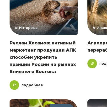
Интервью
Анал
Руслан Хасанов: активный
Агропро
маркетинг продукции АПК
перера
способен укрепить
под
позиции России на рынках
Ближнего Востока
подробнее