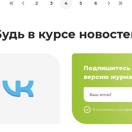
2
3
4
5
6
Будь в курсе новосте
Подпишитесь 
версию журна
Я согласен c услов