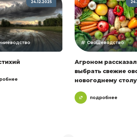
24.12.2025
24.
ениеводство
Овощеводство
стихий
Агроном рассказал
выбрать свежие ов
робнее
новогоднему столу
подробнее