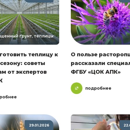
щенный грунт, теплицы
готовить теплицу к
О пользе растороп
сезону: советы
рассказали специа
м от экспертов
ФГБУ «ЦОК АПК»
К
подробнее
робнее
29.01.2026
22.