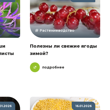
Растениеводство
ши
Полезны ли свежие ягоды
листы
зимой?
подробнее
01.2026
16.01.2026