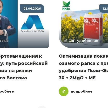
05.06.2026
12.
рвью
СЗР, удобрения
ортозамещения к
Оптимизация пока
у: путь российской
озимого рапса с п
мии на рынки
удобрения Поли-Фи
го Востока
30 + 2MgO + ME
робнее
подробнее