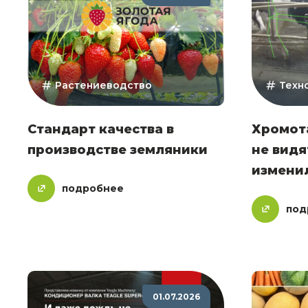
Растениеводство
Техн
Стандарт качества в
Хромота
производстве земляники
не видя
измени
подробнее
под
01.07.2026