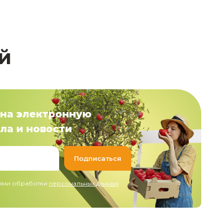
й
на электронную
ла и новости
иями обработки
персональных данных