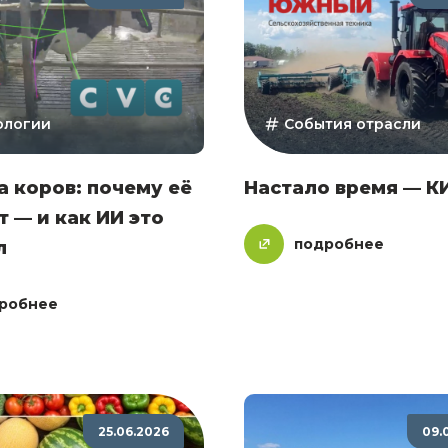
ологии
События отрасли
 коров: почему её
Настало время — 
т — и как ИИ это
подробнее
л
робнее
25.06.2026
09.