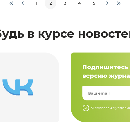
1
2
3
4
5
Будь в курсе новосте
Подпишитесь 
версию журна
Я согласен c услов