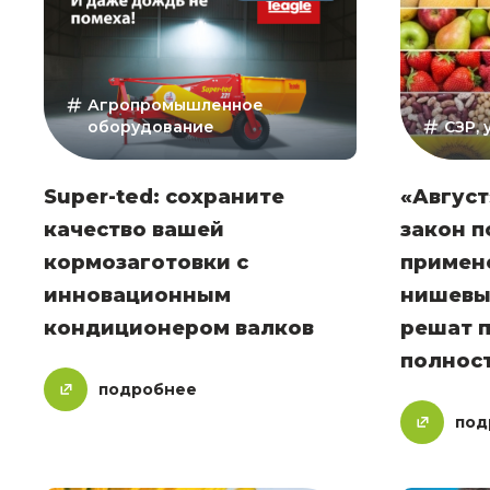
Агропромышленное
оборудование
СЗР,
Super-ted: сохраните
«Август
качество вашей
закон 
кормозаготовки с
примен
инновационным
нишевых
кондиционером валков
решат 
полнос
подробнее
под