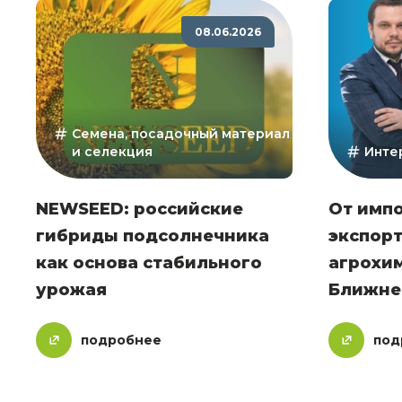
08.06.2026
Семена, посадочный материал
и селекция
Инте
NEWSEED: российские
От имп
гибриды подсолнечника
экспорт
как основа стабильного
агрохи
урожая
Ближне
подробнее
под