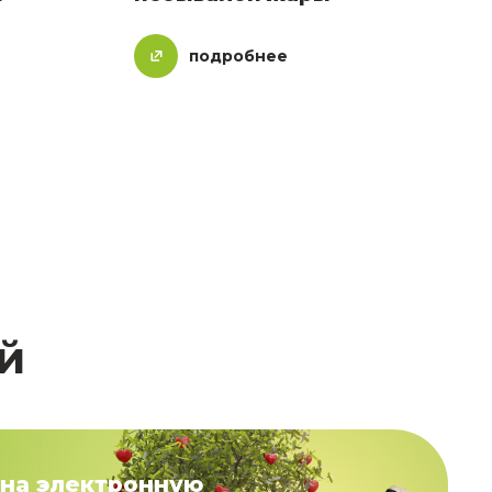
подробнее
й
на электронную