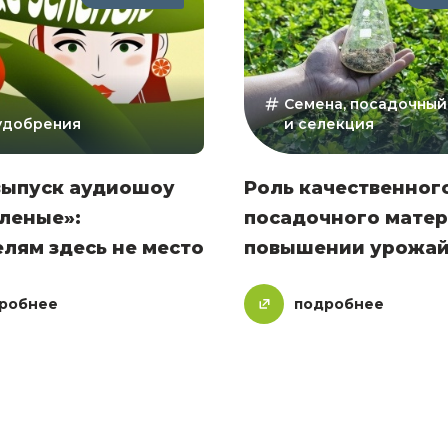
Семена, посадочный
 удобрения
и селекция
выпуск аудиошоу
Роль качественног
леные»:
посадочного матер
лям здесь не место
повышении урожай
робнее
подробнее