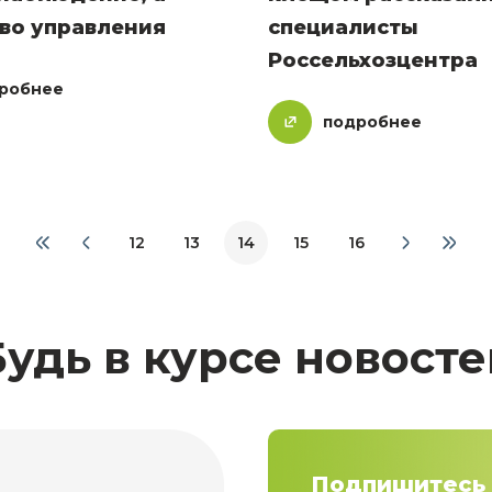
во управления
специалисты
Россельхозцентра
робнее
подробнее
12
13
14
15
16
Будь в курсе новосте
Подпишитесь 