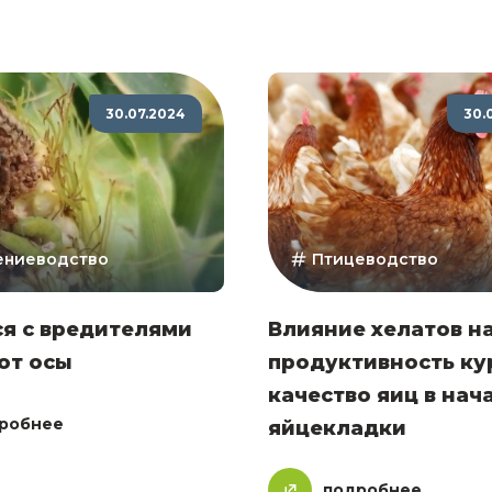
30.07.2024
30.
ениеводство
Птицеводство
я с вредителями
Влияние хелатов н
ют осы
продуктивность ку
качество яиц в нач
робнее
яйцекладки
подробнее