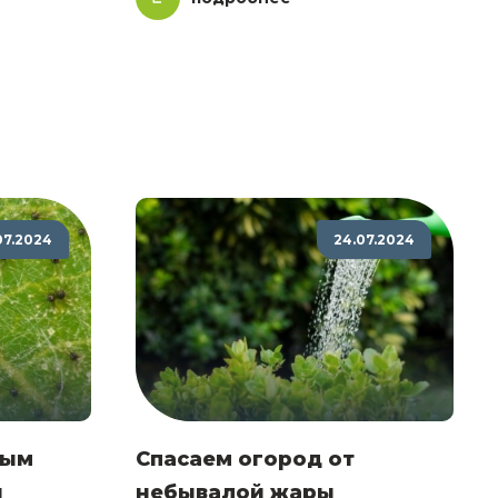
07.2024
24.07.2024
ным
Спасаем огород от
и
небывалой жары