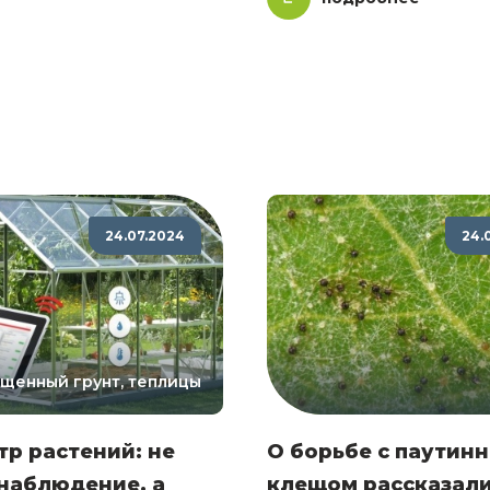
24.07.2024
24.
щенный грунт, теплицы
р растений: не
О борьбе с паутин
наблюдение, а
клещом рассказал