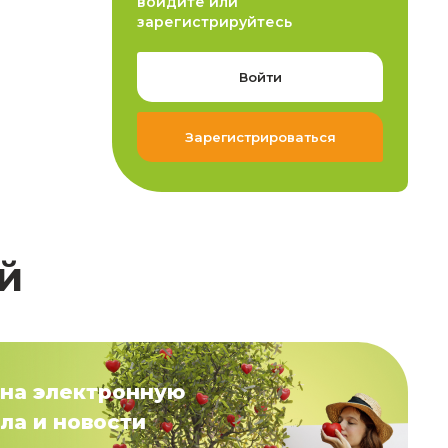
войдите или
зарегистрируйтесь
Войти
Зарегистрироваться
й
на электронную
ла и новости