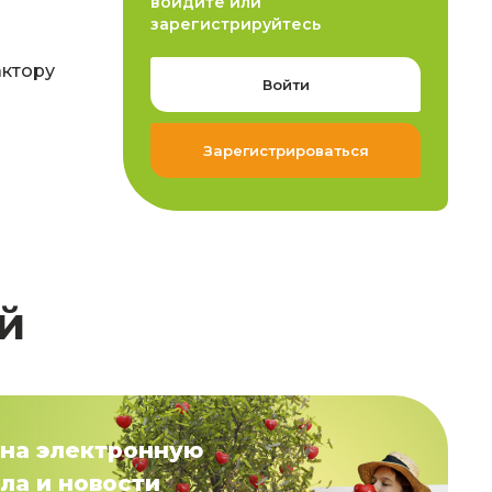
войдите или
зарегистрируйтесь
актору
Войти
Зарегистрироваться
й
на электронную
ла и новости