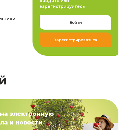
войдите или
зарегистрируйтесь
ехники
Войти
Зарегистрироваться
й
на электронную
ла и новости