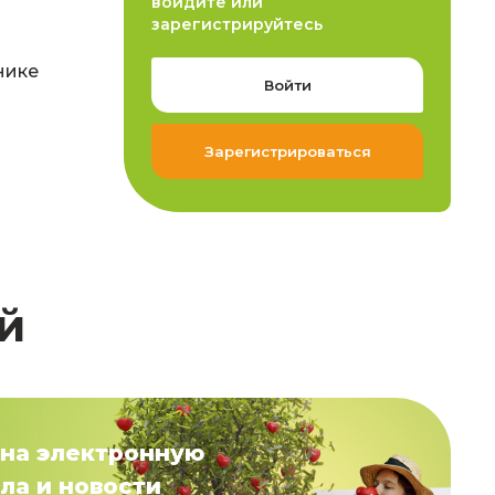
войдите или
зарегистрируйтесь
нике
Войти
Зарегистрироваться
й
на электронную
ла и новости