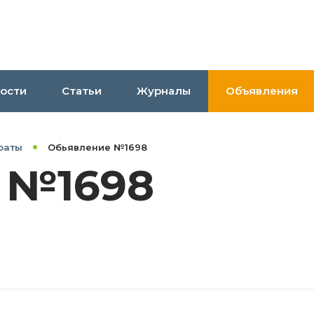
ости
Статьи
Журналы
Объявления
раты
Обьявление №1698
 №1698