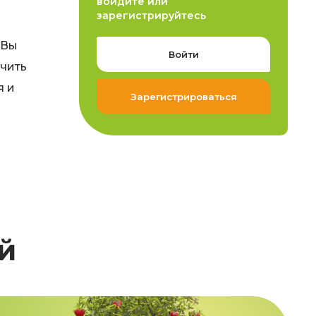
войдите или
зарегистрируйтесь
 Вы
Войти
чить
я и
Зарегистрироваться
й