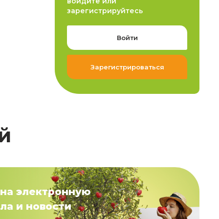
войдите или
зарегистрируйтесь
Войти
Зарегистрироваться
й
на электронную
ла и новости