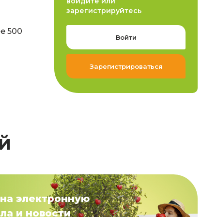
войдите или
зарегистрируйтесь
е 500
Войти
Зарегистрироваться
й
на электронную
ла и новости