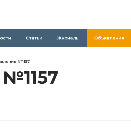
ости
Статьи
Журналы
Объявления
вление №1157
 №1157