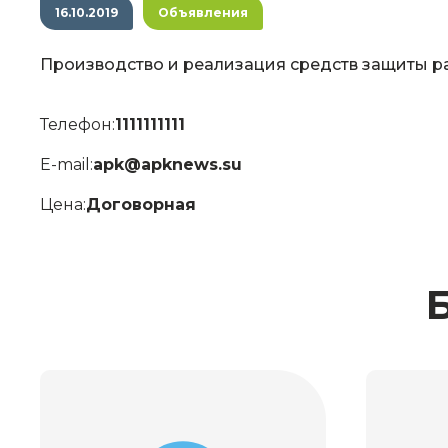
16.10.2019
Объявления
Производство и реализация средств защиты р
Телефон:
1111111111
E-mail:
apk@apknews.su
Цена:
Договорная