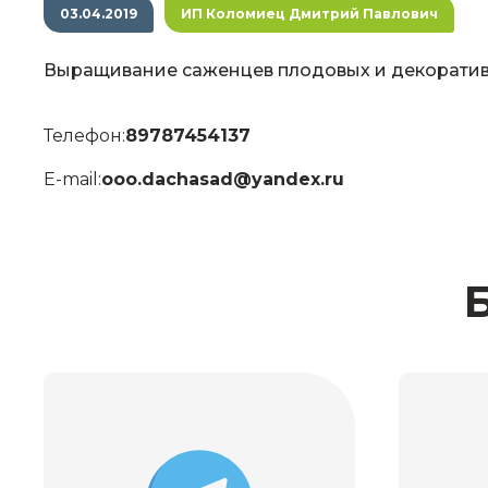
03.04.2019
ИП Коломиец Дмитрий Павлович
Выращивание саженцев плодовых и декоратив
Телефон:
89787454137
E-mail:
ooo.dachasad@yandex.ru