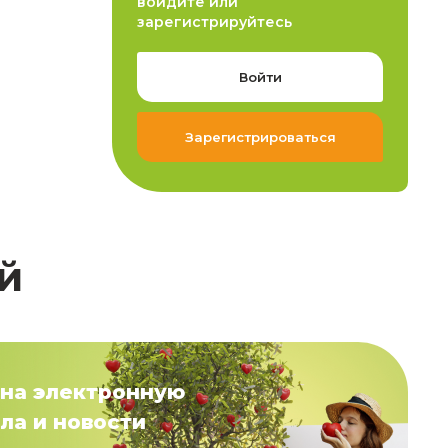
войдите или
зарегистрируйтесь
Войти
Зарегистрироваться
й
на электронную
ла и новости