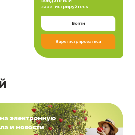
войдите или
зарегистрируйтесь
Войти
Зарегистрироваться
й
на электронную
ла и новости