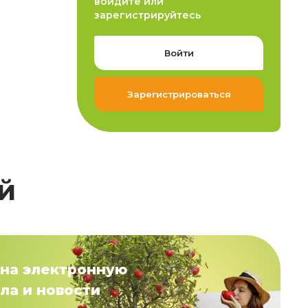
войдите или
зарегистрируйтесь
Войти
Зарегистрироваться
й
на электронную
ла и новости