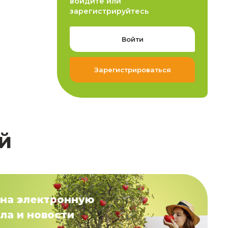
войдите или
зарегистрируйтесь
Войти
Зарегистрироваться
й
на электронную
ла и новости