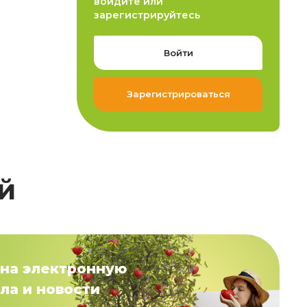
войдите или
зарегистрируйтесь
Войти
Зарегистрироваться
й
на электронную
ла и новости