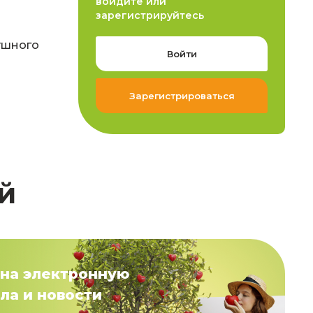
войдите или
зарегистрируйтесь
ушного
Войти
Зарегистрироваться
й
на электронную
ла и новости