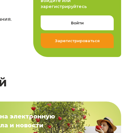
войдите или
зарегистрируйтесь
ания.
Войти
Зарегистрироваться
й
на электронную
ла и новости