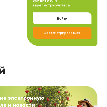
войдите или
зарегистрируйтесь
Войти
Зарегистрироваться
й
на электронную
ла и новости