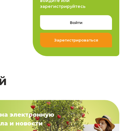
войдите или
зарегистрируйтесь
Войти
Зарегистрироваться
й
на электронную
ла и новости