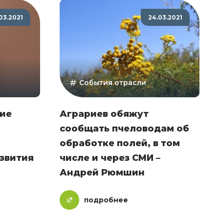
03.2021
24.03.2021
События отрасли
ие
Аграриев обяжут
сообщать пчеловодам об
обработке полей, в том
звития
числе и через СМИ –
Андрей Рюмшин
подробнее