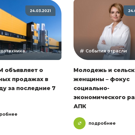
24.03.2021
24.
хозтехника
События отрасли
M объявляет о
Молодежь и сельск
ных продажах в
женщины – фокус
ду за последние 7
социально-
экономического ра
АПК
робнее
подробнее