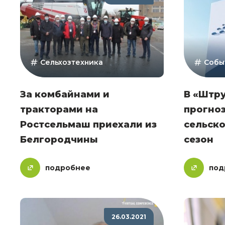
Сельхозтехника
Собы
За комбайнами и
В «Штру
тракторами на
прогно
Ростсельмаш приехали из
сельск
Белгородчины
сезон
подробнее
под
26.03.2021