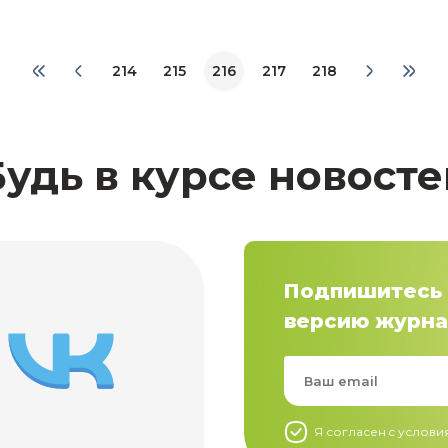
214
215
216
217
218
Будь в курсе новосте
Подпишитесь 
версию журна
Я согласен c услов