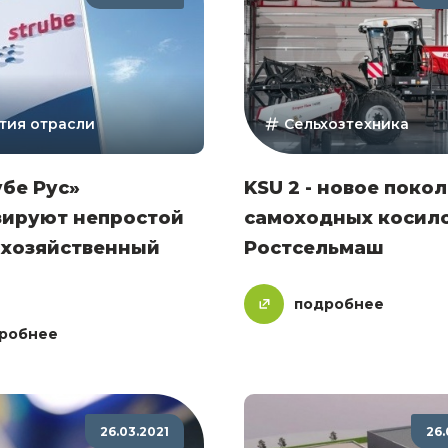
тия отрасли
Сельхозтехника
бе Рус»
KSU 2 - новое поко
зируют непростой
самоходных косил
охозяйственный
Ростсельмаш
подробнее
робнее
26.03.2021
26.