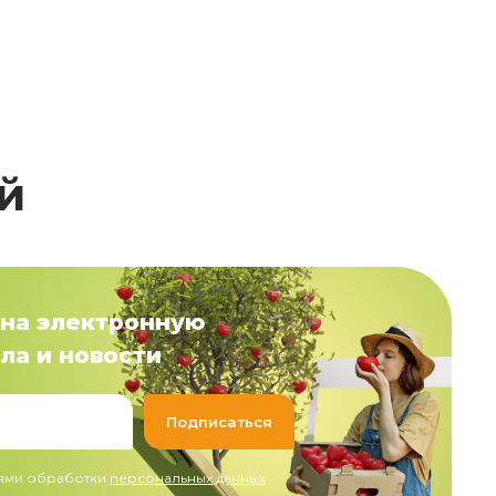
й
на электронную
ла и новости
иями обработки
персональных данных