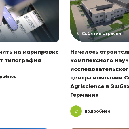
События отрасли
мить на маркировке
Началось строител
т типография
комплексного науч
исследовательског
робнее
центра компании C
Agriscience в Эшбах
Германия
подробнее