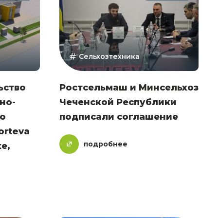
Сельхозтехника
ьство
Ростсельмаш и Минсельхоз
но-
Чеченской Республики
о
подписали соглашение
orteva
подробнее
е,