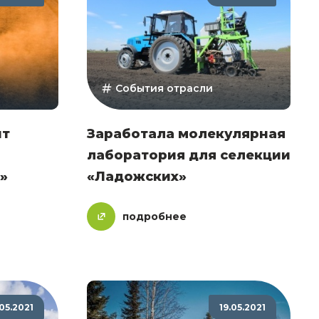
События отрасли
ит
Заработала молекулярная
лаборатория для селекции
»
«Ладожских»
подробнее
.05.2021
19.05.2021