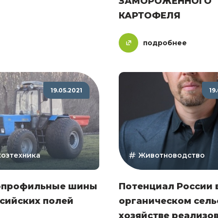
ЗАМОРОЖЕННОГО
КАРТОФЕЛЯ
подробнее
19.05.2021
19
хозтехника
Животноводство
профильные шины
Потенциал России 
сийских полей
органическом сель
хозяйстве реализо