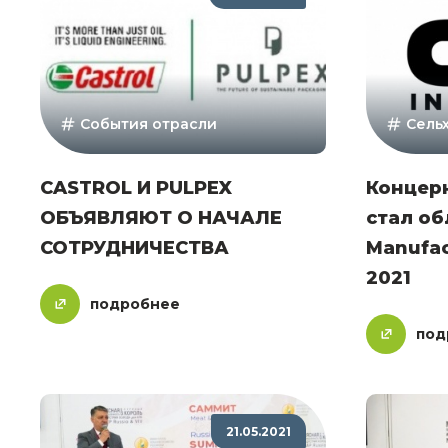
События отрасли
Сель
CASTROL И PULPEX
Концерн
ОБЪЯВЛЯЮТ О НАЧАЛЕ
стал о
СОТРУДНИЧЕСТВА
Manufac
2021
подробнее
под
21.05.2021