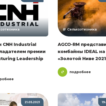
хозтехника
Сельхозтехника
 CNH Industrial
AGCO-RM представ
бладателем премии
комбайны IDEAL на
turing Leadership
«Золотой Ниве 2021
подробнее
робнее
21.05.2021
19