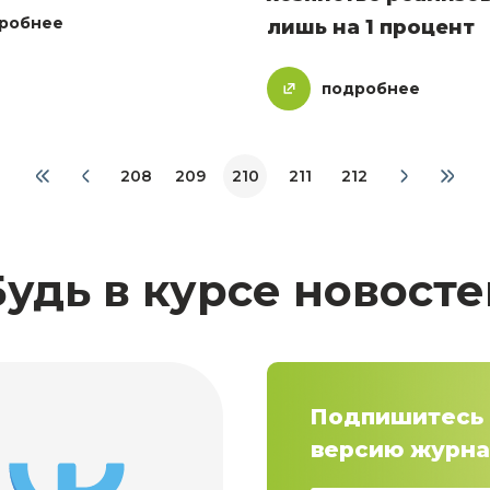
робнее
лишь на 1 процент
подробнее
208
209
210
211
212
Будь в курсе новосте
Подпишитесь 
версию журна