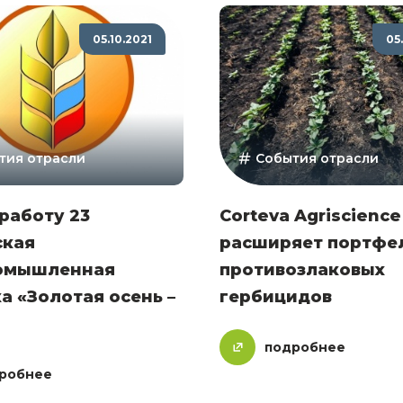
05.10.2021
05
тия отрасли
События отрасли
работу 23
Corteva Agriscience
ская
расширяет портфе
омышленная
противозлаковых
а «Золотая осень –
гербицидов
подробнее
робнее