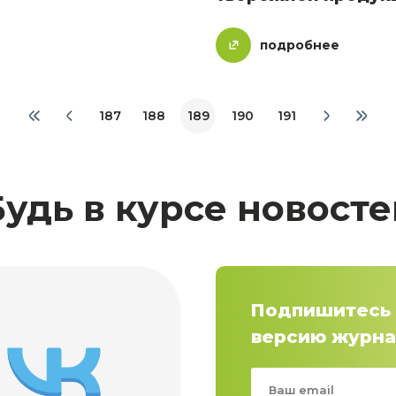
подробнее
187
188
189
190
191
Будь в курсе новосте
Подпишитесь 
версию журна