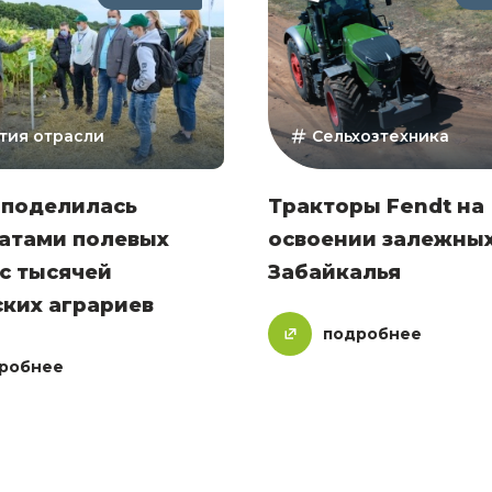
тия отрасли
Сельхозтехника
 поделилась
Тракторы Fendt на
татами полевых
освоении залежных
с тысячей
Забайкалья
ких аграриев
подробнее
робнее