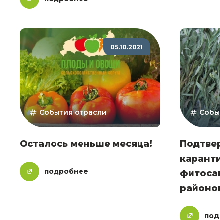
05.10.2021
События отрасли
Собы
Осталось меньше месяца!
Подтве
карант
подробнее
фитоса
районо
под