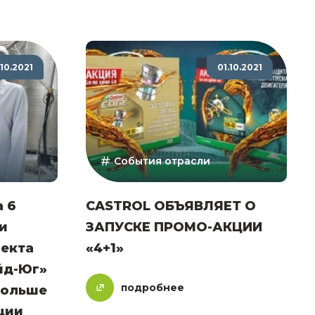
.10.2021
01.10.2021
События отрасли
 6
CASTROL ОБЪЯВЛЯЕТ О
и
ЗАПУСКЕ ПРОМО-АКЦИИ
екта
«4+1»
йд-Юг»
подробнее
больше
ции