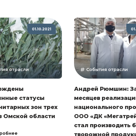
01.10.2021
01
тия отрасли
События отрасли
рждены
Андрей Рюмшин: За
инные статусы
месяцев реализаци
нитарных зон трех
национального про
в Омской области
ООО «ДК «Мегатре
стал производить 
робнее
творожной продук