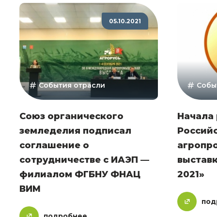
05.10.2021
События отрасли
Собы
Союз органического
Начала 
земледелия подписал
Россий
соглашение о
агропр
сотрудничестве с ИАЭП —
выставк
филиалом ФГБНУ ФНАЦ
2021»
ВИМ
под
подробнее