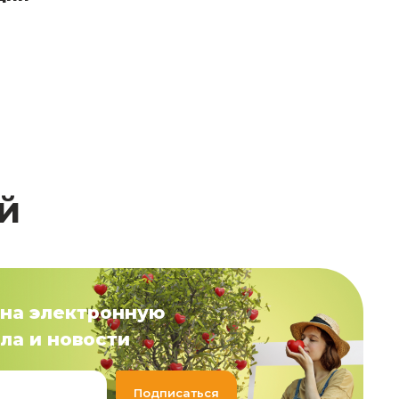
й
на электронную
ла и новости