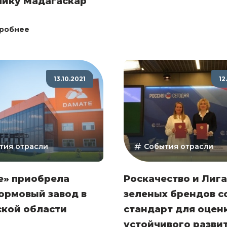
лику Мадагаскар
робнее
13.10.2021
12
тия отрасли
События отрасли
е» приобрела
Роскачество и Лига
ормовый завод в
зеленых брендов с
ской области
стандарт для оцен
устойчивого разви