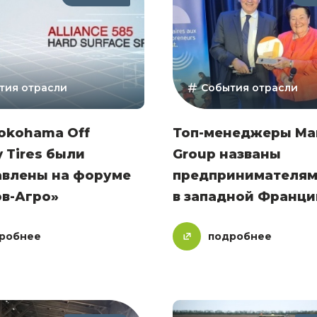
тия отрасли
События отрасли
okohama Off
Топ-менеджеры Ma
 Tires были
Group названы
авлены на форуме
предпринимателям
ов-Агро»
в западной Франци
робнее
подробнее