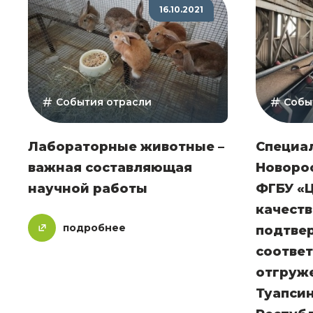
16.10.2021
События отрасли
Собы
Лабораторные животные –
Специа
важная составляющая
Новоро
научной работы
ФГБУ «
качеств
подробнее
подтве
соотве
отгруж
Туапсин