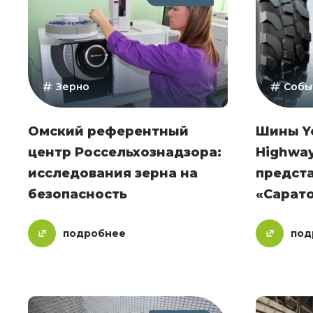
Зерно
Собы
Омский референтный
Шины Y
центр Россельхознадзора:
Highway
исследования зерна на
предст
безопасность
«Сарат
подробнее
под