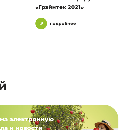
«Грэйнтек 2021»
подробнее
й
на электронную
ла и новости