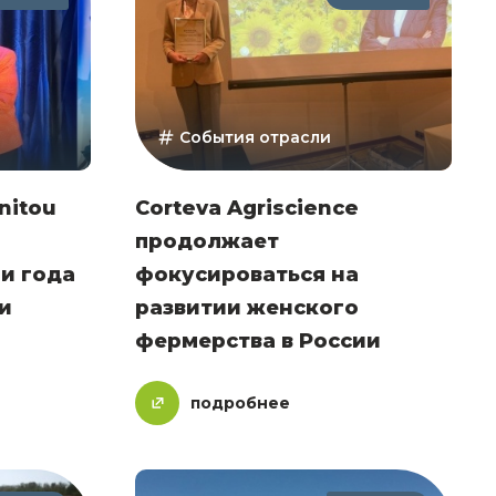
События отрасли
nitou
Corteva Agriscience
продолжает
и года
фокусироваться на
и
развитии женского
фермерства в России
подробнее