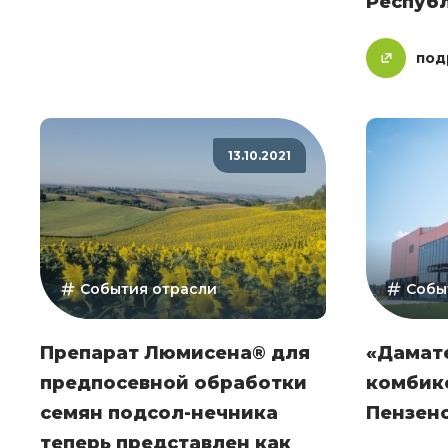
Респуб
под
13.10.2021
События отрасли
Собы
Препарат Люмисена® для
«Дамат
предпосевной обработки
комбик
семян подсол-нечника
Пензен
теперь представлен как