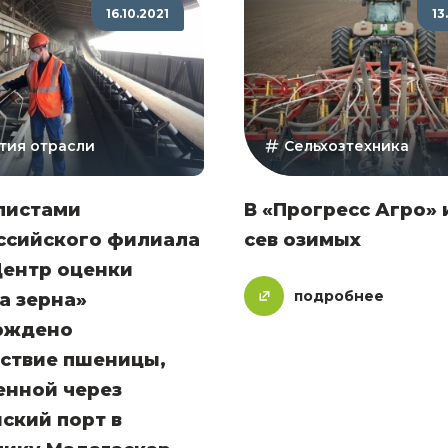
16.10.2021
13
тия отрасли
Сельхозтехника
листами
В «Прогресс Агро» 
ссийского филиала
сев озимых
Центр оценки
подробнее
а зерна»
рждено
тствие пшеницы,
енной через
ский порт в