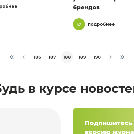
робнее
брендов
подробнее
186
187
188
189
190
Будь в курсе новосте
Подпишитесь 
версию журна