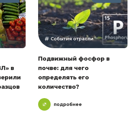
События отрасли
Подвижный фосфор в
Л» в
почве: для чего
верили
определять его
разцов
количество?
подробнее