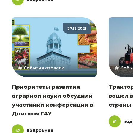
27.12.2021
События отрасли
Собы
Приоритеты развития
Тракто
аграрной науки обсудили
вошел 
участники конференции в
страны
Донском ГАУ
под
подробнее