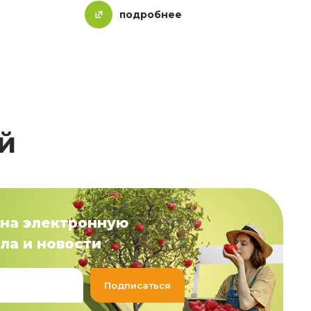
подробнее
й
на электронную
ла и новости