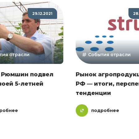
29.12.2021
28
тия отрасли
События отрасли
 Рюмшин подвел
Рынок агропродукц
воей 5-летней
РФ — итоги, перспе
тенденции
робнее
подробнее