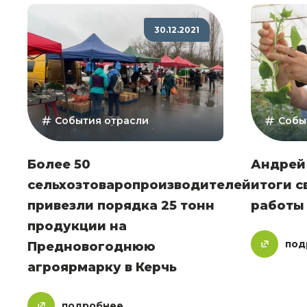
30.12.2021
События отрасли
Собы
Более 50
Андрей
сельхозтоваропроизводителей
итоги с
привезли порядка 25 тонн
работы
продукции на
под
Предновогоднюю
агроярмарку в Керчь
подробнее