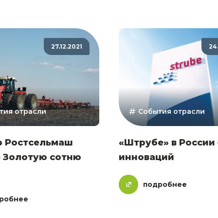
27.12.2021
24
тия отрасли
События отрасли
р Ростсельмаш
«Штрубе» в России 
в Золотую сотню
инноваций
подробнее
робнее