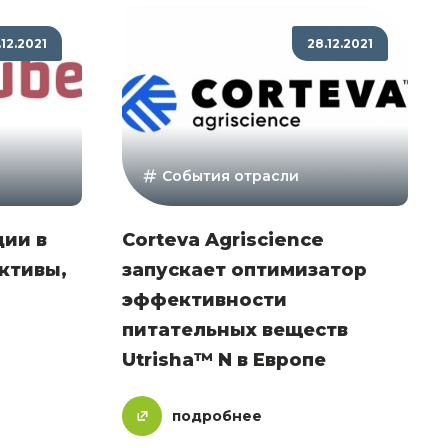
.12.2021
28.12.2021
События отрасли
ии в
Corteva Agriscience
ктивы,
запускает оптимизатор
эффективности
питательных веществ
Utrisha™ N в Европе
подробнее