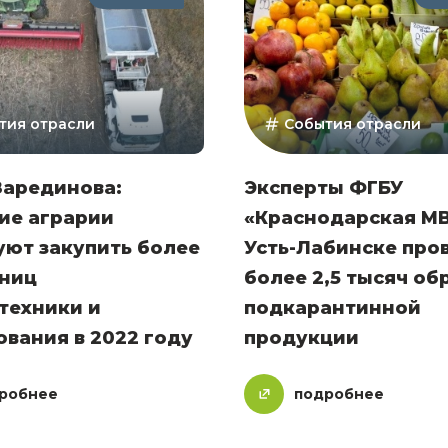
тия отрасли
События отрасли
Зарединова:
Эксперты ФГБУ
ие аграрии
«Краснодарская МВ
уют закупить более
Усть-Лабинске про
иниц
более 2,5 тысяч об
техники и
подкарантинной
вания в 2022 году
продукции
робнее
подробнее