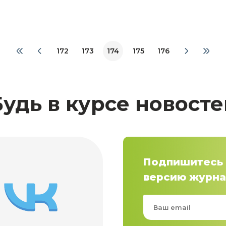
172
173
174
175
176
Будь в курсе новосте
Подпишитесь 
версию журна