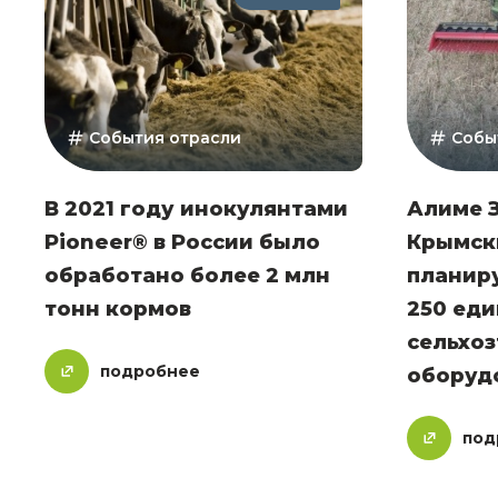
События отрасли
Собы
В 2021 году инокулянтами
Алиме 
Pioneer® в России было
Крымск
обработано более 2 млн
планир
тонн кормов
250 ед
сельхоз
подробнее
оборудо
под