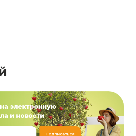
й
на электронную
ла и новости