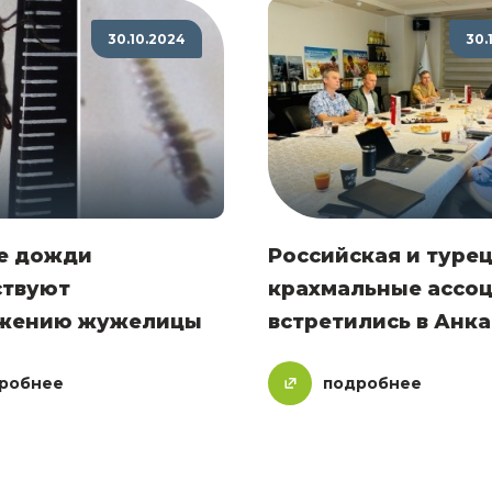
30.10.2024
30.
е дожди
Российская и туре
ствуют
крахмальные ассо
жению жужелицы
встретились в Анк
робнее
подробнее