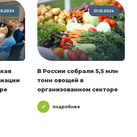
10.2024
21.10.2024
цкая
В России собрали 5,5 млн
циации
тонн овощей в
аре
организованном секторе
подробнее