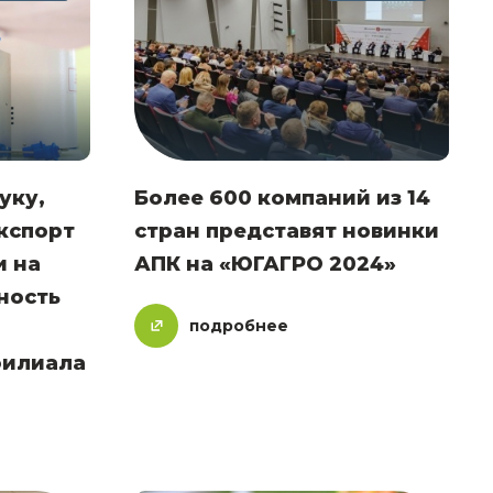
уку,
Более 600 компаний из 14
кспорт
стран представят новинки
и на
АПК на «ЮГАГРО 2024»
ность
подробнее
филиала