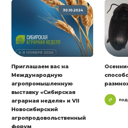
30.10.2024
Приглашаем вас на
Осенни
Международную
способ
агропромышленную
размно
выставку «Сибирская
под
аграрная неделя» и VII
Новосибирский
агропродовольственный
форум