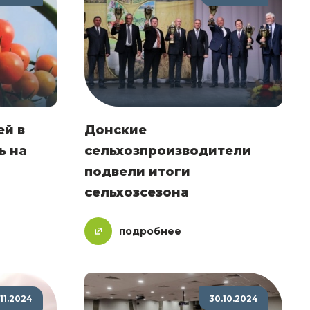
й в
Донские
ь на
сельхозпроизводители
подвели итоги
сельхозсезона
подробнее
.11.2024
30.10.2024