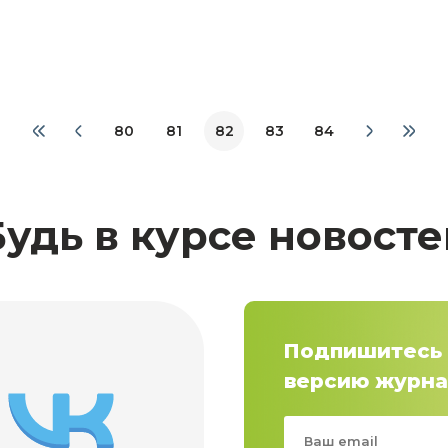
80
81
82
83
84
Будь в курсе новосте
Подпишитесь 
версию журна