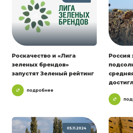
Роскачество и «Лига
Россия
зеленых брендов»
подсол
запустят Зеленый рейтинг
средня
достигл
подробнее
под
05.11.2024