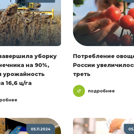
 завершила уборку
Потребление овоще
нечника на 90%,
России увеличилос
я урожайность
треть
а 16,6 ц/га
подробнее
робнее
05.11.2024
05