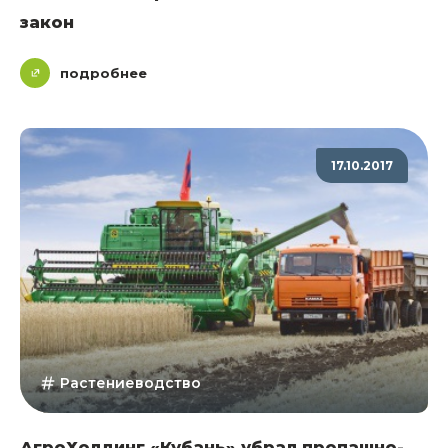
закон
подробнее
17.10.2017
Растениеводство
АгроХолдинг «Кубань» убрал пропашно-