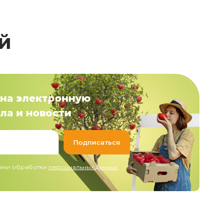
й
на электронную
ла и новости
иями обработки
персональных данных