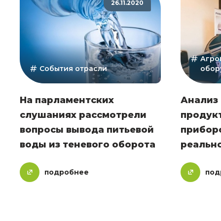
26.11.2020
Агро
События отрасли
обор
На парламентских
Анализ
слушаниях рассмотрели
продук
вопросы вывода питьевой
прибор
воды из теневого оборота
реальн
подробнее
под