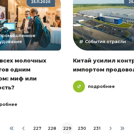
25.11.2020
25
промышленное
удование
События отрасли
 всех молочных
Китай усилил конт
тов одним
импортом продово
ом: миф или
подробнее
ость?
робнее
227
228
229
230
231