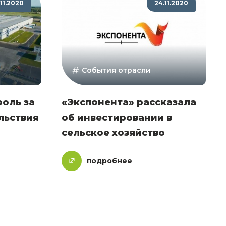
.11.2020
24.11.2020
События отрасли
роль за
«Экспонента» рассказала
льствия
об инвестировании в
сельское хозяйство
подробнее