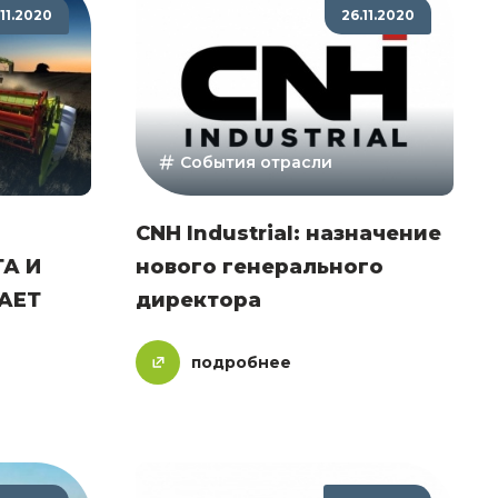
.11.2020
26.11.2020
События отрасли
CNH Industrial: назначение
А И
нового генерального
АЕТ
директора
подробнее