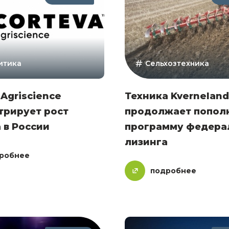
итика
Сельхозтехника
 Agriscience
Техника Kverneland
трирует рост
продолжает попол
 в России
программу федера
лизинга
робнее
подробнее