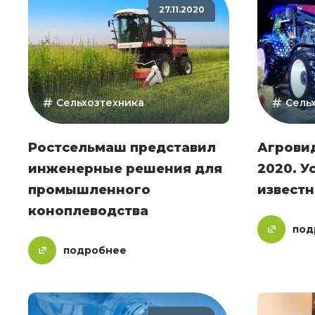
27.11.2020
Сельхозтехника
Сель
Ростсельмаш представил
Агровид
инженерные решения для
2020. 
промышленного
извест
коноплеводства
под
подробнее