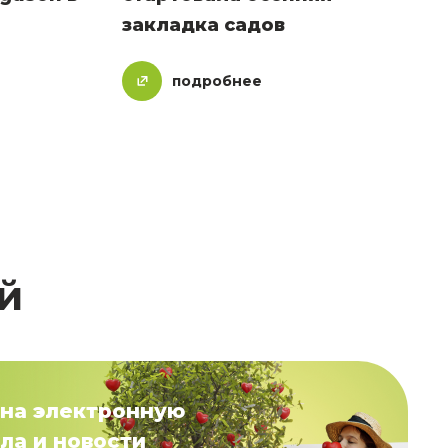
закладка садов
подробнее
й
на электронную
ла и новости