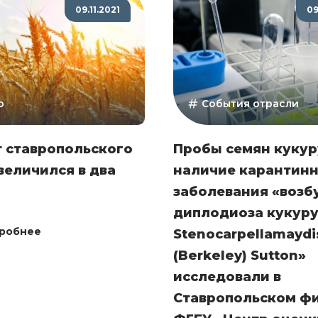
09.11.2021
09
о
События отрасли
 ставропольского
Пробы семян кукур
величился в два
наличие карантин
заболевания «возб
диплодиоза кукур
робнее
Stenocarpellamaydi
(Berkeley) Sutton»
исследовали в
Ставропольском ф