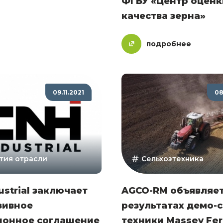
ФГБУ «Центр оценк
качества зерна»
подробнее
09.11.2021
08
тия отрасли
Сельхозтехника
ustrial заключает
AGCO-RM объявляет
зивное
результатах демо-
ионное соглашение
техники Massey Fer