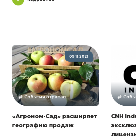
09.11.2021
События отрасли
Собы
«Агроном-Сад» расширяет
CNH Ind
географию продаж
эксклю
лиценз