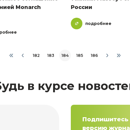
анией Monarch
России
подробнее
робнее
182
183
184
185
186
Будь в курсе новосте
Подпишитесь 
версию журна