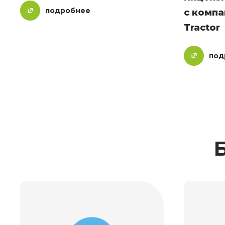
подробнее
с комп
Tractor
под