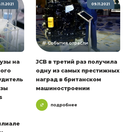
.11.2021
09.11.2021
События отрасли
узы на
JCB в третий раз получила
ного
одну из самых престижных
удитель
наград в британском
узы
машиностроении
s
подробнее
илиале