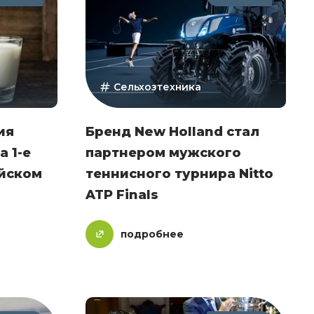
Сельхозтехника
ия
Бренд New Holland стал
 1-е
партнером мужского
йском
теннисного турнира Nitto
ATP Finals
подробнее