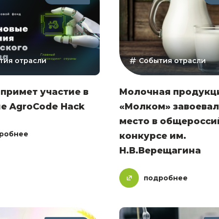
тия отрасли
События отрасли
 примет участие в
Молочная продукц
е AgroCode Hack
«Молком» завоевала
место в общеросси
робнее
конкурсе им.
Н.В.Верещагина
подробнее