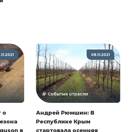
и
.11.2021
08.11.2021
События отрасли
 о
Андрей Рюмшин: В
сезона
Республике Крым
guson в
стартовала осенняя