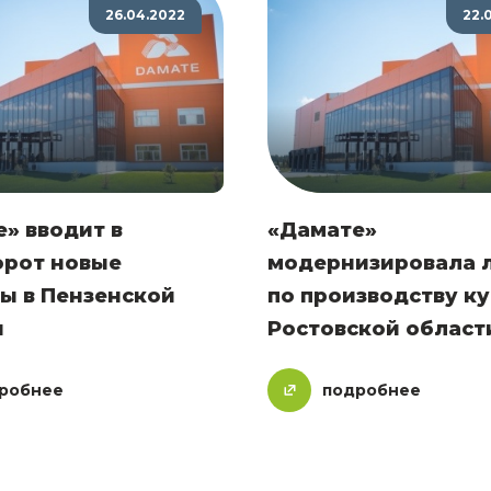
26.04.2022
22.
» вводит в
«Дамате»
орот новые
модернизировала 
ы в Пензенской
по производству ку
и
Ростовской област
робнее
подробнее