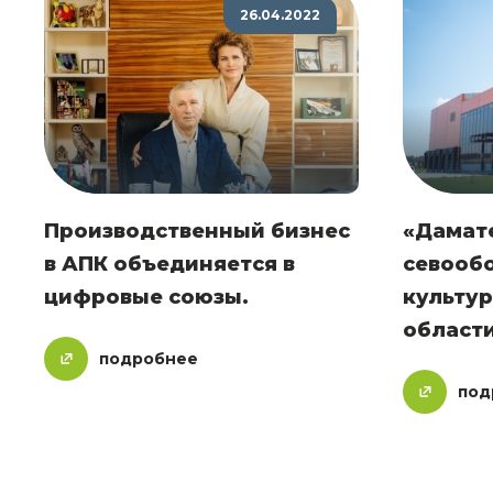
26.04.2022
Производственный бизнес
«Дамате
в АПК объединяется в
севооб
цифровые союзы.
культур
област
подробнее
под