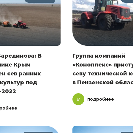
арединова: В
Группа компаний
лике Крым
«Коноплекс» прист
н сев ранних
севу технической 
культур под
в Пензенской обла
-2022
подробнее
робнее