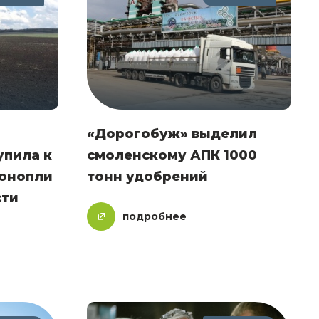
«Дорогобуж» выделил
упила к
смоленскому АПК 1000
конопли
тонн удобрений
сти
подробнее