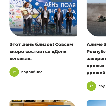
Этот день близок! Совсем
Алиме З
скоро состоится «День
Респуб
сенажа».
заверше
яровых 
подробнее
урожай
под