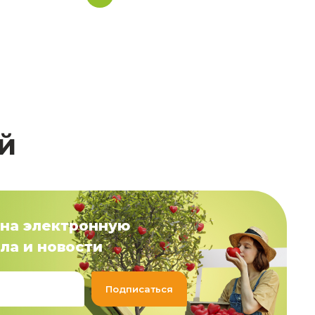
й
на электронную
ла и новости