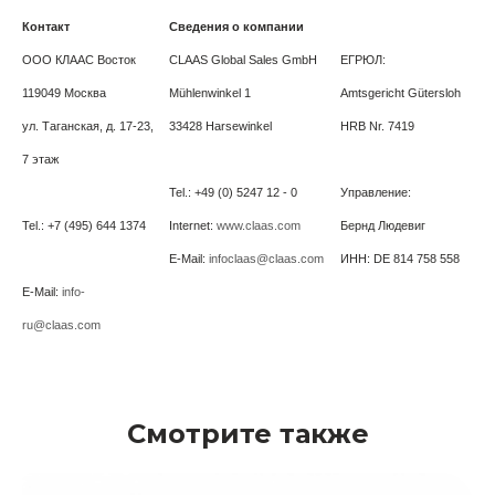
Контакт
Сведения о компании
ООО КЛААС Восток
CLAAS Global Sales GmbH
ЕГРЮЛ:
119049 Москва
Mühlenwinkel 1
Amtsgericht Gütersloh
ул. Таганская, д. 17-23,
33428 Harsewinkel
HRB Nr. 7419
7 этаж
Tel.: +49 (0) 5247 12 - 0
Управление:
Tel.: +7 (495) 644 1374
Internet:
www.claas.com
Бернд Людевиг
E-Mail:
infoclaas@claas.com
ИНН: DE 814 758 558
E-Mail:
info-
ru@claas.com
Смотрите также