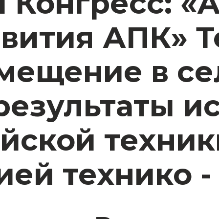
 Конгресс: «
вития АПК» Т
мещение в се
 результаты 
йской техник
ей технико -