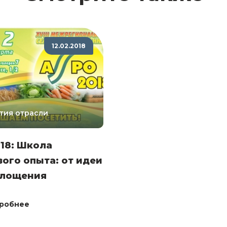
12.02.2018
тия отрасли
18: Школа
ого опыта: от идеи
площения
робнее