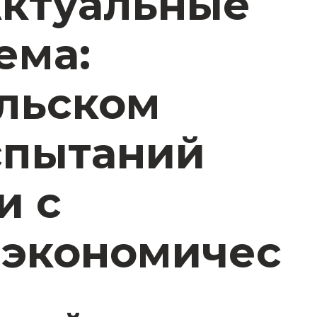
Актуальные
ема:
льском
испытаний
и с
 экономичес