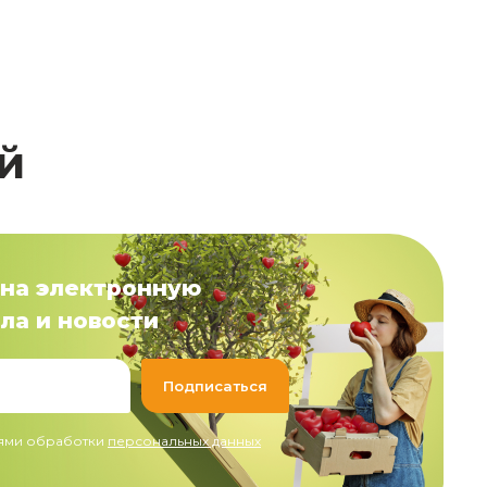
й
на электронную
ла и новости
иями обработки
персональных данных