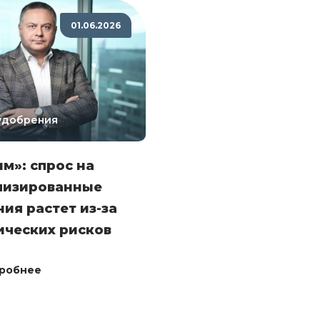
01.06.2026
 удобрения
м»: спрос на
лизированные
ия растет из-за
ических рисков
робнее