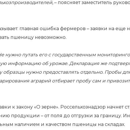
льхозпроизводителей
, – поясняет заместитель рук
азывает: главная ошибка фермеров – заявки на еще
овать пшеницу невозможно.
Не нужно путать его с государственным мониторинго
щую информацию об урожае. Декларация же подтверж
у образцы нужно предоставлять отдельно. Пробы д
ларирования аграрий
отбирает
пробу сам и привозит 
авки к закону «О зерне». Россельхознадзор начнет 
нию продукции – от поля до отгрузки за границу. 
льным наличием и качеством пшеницы на складах.