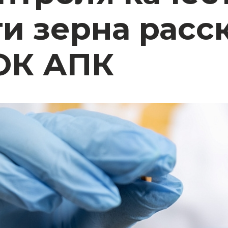
и зерна расс
ОК АПК