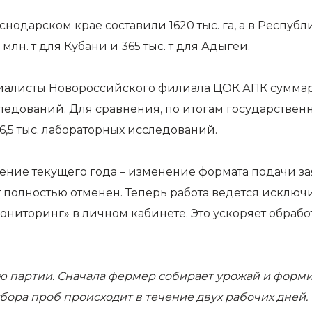
дарском крае составили 1620 тыс. га, а в Республик
лн. т для Кубани и 365 тыс. т для Адыгеи.
циалисты Новороссийского филиала ЦОК АПК суммар
 исследований. Для сравнения, по итогам государств
46,5 тыс. лабораторных исследований.
ние текущего года – изменение формата подачи за
полностью отменен. Теперь работа ведется исключ
мониторинг» в личном кабинете. Это ускоряет обра
 партии. Сначала фермер собирает урожай и формир
тбора проб происходит в течение двух рабочих дней.