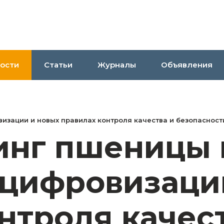
ости
Статьи
Журналы
Объявления
овизации и новых правилах контроля качества и безопаснос
инг пшеницы в
о цифровизаци
нтроля качес