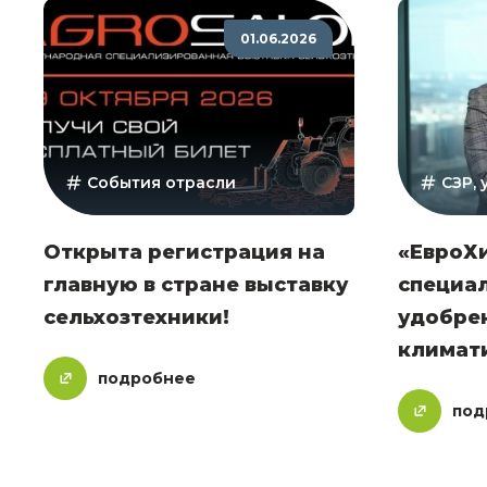
01.06.2026
События отрасли
СЗР,
Открыта регистрация на
«ЕвроХи
главную в стране выставку
специа
сельхозтехники!
удобрен
климат
подробнее
под