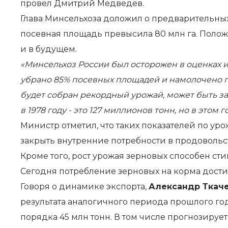
провел Дмитрий Медведев.
Глава Минсельхоза доложил о предварительных
посевная площадь превысила 80 млн га. Поло
и в будущем.
«Минсельхоз России был осторожен в оценках и
убрано 85% посевных площадей и намолочено по
будет собран рекордный урожай, может быть за 
в 1978 году - это 127 миллионов тонн, но в этом
Министр отметил, что таких показателей по ур
закрыть внутренние потребности в продовольс
Кроме того, рост урожая зерновых способен с
Сегодня потребление зерновых на корма достига
Говоря о динамике экспорта,
Александр Ткач
результата аналогичного периода прошлого го
порядка 45 млн тонн. В том числе прогнозируе