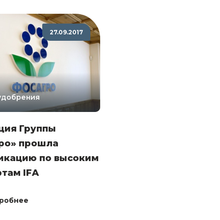
27.09.2017
 удобрения
ция Группы
ро» прошла
икацию по высоким
там IFA
робнее