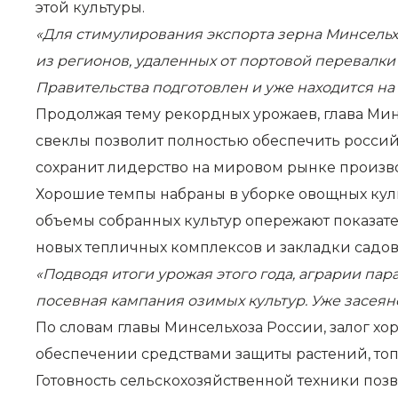
этой культуры.
«Для стимулирования экспорта зерна Минсельх
из регионов, удаленных от портовой перевалки
Правительства подготовлен и уже находится на
Продолжая тему рекордных урожаев, глава Минс
свеклы позволит полностью обеспечить российс
сохранит лидерство на мировом рынке производ
Хорошие темпы набраны в уборке овощных куль
объемы собранных культур опережают показате
новых тепличных комплексов и закладки садов
«Подводя итоги урожая этого года, аграрии па
посевная кампания озимых культур. Уже засеяно 
По словам главы Минсельхоза России, залог х
обеспечении средствами защиты растений, то
Готовность сельскохозяйственной техники поз