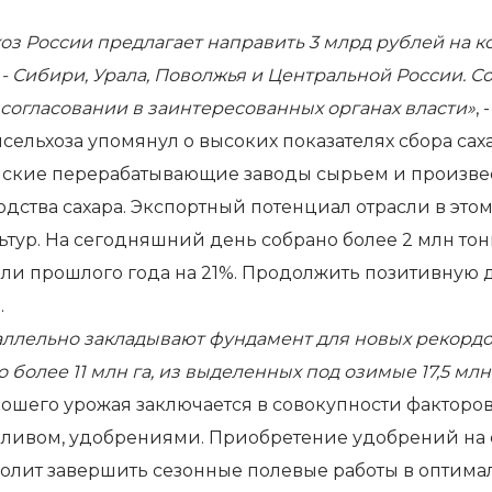
оз России предлагает направить 3 млрд рублей на 
 - Сибири, Урала, Поволжья и Центральной России. 
 согласовании в заинтересованных органах власти»
,
ельхоза упомянул о высоких показателях сбора саха
кие перерабатывающие заводы сырьем и произвести 6
ства сахара. Экспортный потенциал отрасли в этом г
тур. На сегодняшний день собрано более 2 млн тон
ли прошлого года на 21%. Продолжить позитивную д
.
раллельно закладывают фундамент для новых рекорд
более 11 млн га, из выделенных под озимые 17,5 млн
орошего урожая заключается в совокупности фактор
пливом, удобрениями. Приобретение удобрений на 
волит завершить сезонные полевые работы в оптим