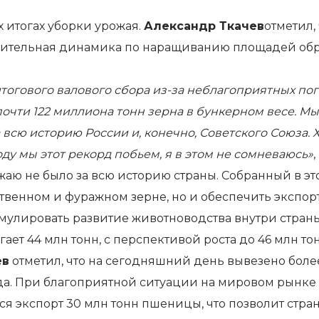
 итогах уборки урожая.
Александр Ткачев
отметил,
жительная динамика по наращиванию площадей обра
тогового валового сбора из-за неблагоприятных пог
чти 122 миллиона тонн зерна в бункерном весе. Мы 
всю историю России и, конечно, Советского Союза. 
 году мы этот рекорд побьем, я в этом не сомневаюсь»
,
ожаю не было за всю историю страны. Собранный в эт
твенном и фуражном зерне, но и обеспечить экспо
тимулировать развитие животноводства внутри стра
ет 44 млн тонн, с перспективой роста до 46 млн тон
ев
отметил, что на сегодняшний день вывезено более
да. При благоприятной ситуации на мировом рынке
тся экспорт 30 млн тонн пшеницы, что позволит ст