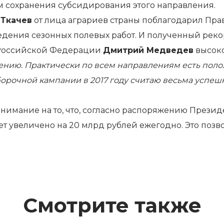
ем сохранения субсидирования этого направления.
 Ткачев
от лица аграриев страны поблагодарил Прав
дения сезонных полевых работ. И полученный рек
 Российской Федерации
Дмитрий Медведев
высоко
ению. Практически по всем направлениям есть поло
борочной кампании в 2017 году считаю весьма успе
имание на то, что, согласно распоряжению Президе
ет увеличено на 20 млрд рублей ежегодно. Это поз
Смотрите также