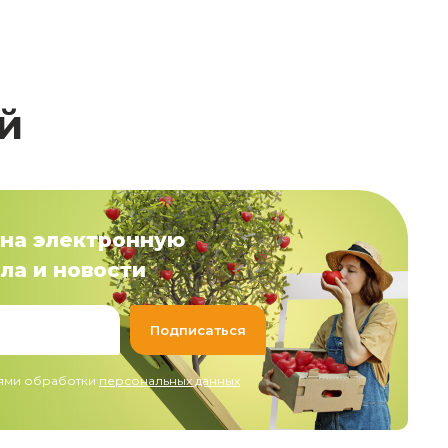
й
на электронную
ла и новости
иями обработки
персональных данных