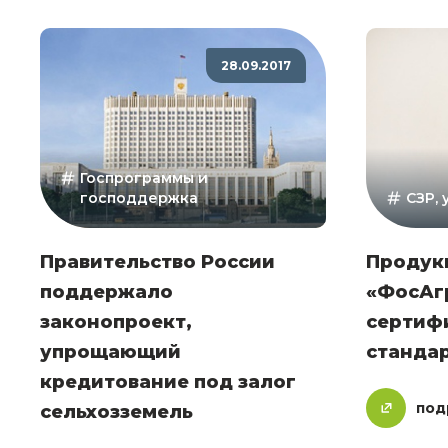
28.09.2017
Госпрограммы и
господдержка
СЗР,
Правительство России
Продук
поддержало
«ФосАг
законопроект,
сертиф
упрощающий
стандар
кредитование под залог
под
сельхозземель