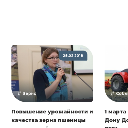
28.02.2018
Зерно
Собы
Повышение урожайности и
1 марта 
качества зерна пшеницы
Дону Д