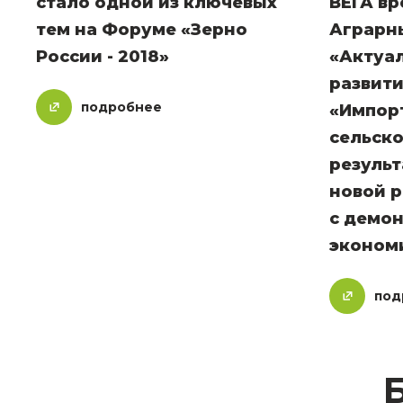
стало одной из ключевых
ВЕГА вре
тем на Форуме «Зерно
Аграрн
России - 2018»
«Актуа
развити
подробнее
«Импор
сельско
резуль
новой р
с демон
эконом
под