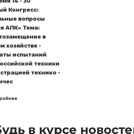
мя 14 - 30
ый Конгресс:
льные вопросы
я АПК» Тема:
тозамещение в
м хозяйстве -
таты испытаний
оссийской техники
страцией технико -
ичес
робнее
Будь в курсе новосте