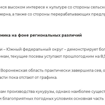
мся высоком интересе к культуре со стороны сельс
ерна, а также со стороны перерабатывающих предп
амика на фоне региональных различий
ии – Южный федеральный округ – демонстрирует бо
мам, текущие посевы уступают прошлогодним на 8,
 Воронежская область практически завершила сев,
сти пока отстают от графика.
емам производства кукурузы, однако наиболее суще
 благоприятных погодных условиях основная часть