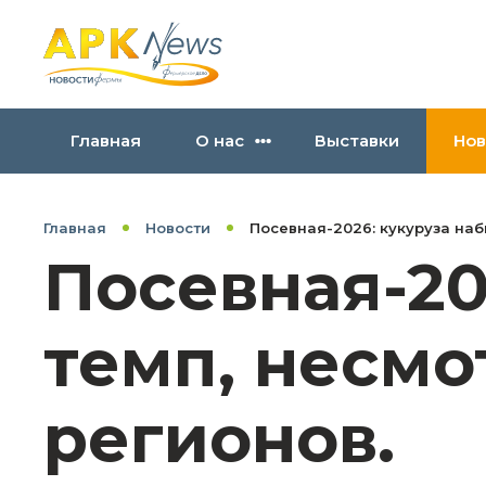
Главная
О нас
Выставки
Нов
Главная
Новости
Посевная-2026: кукуруза наб
Посевная-20
темп, несмо
регионов.