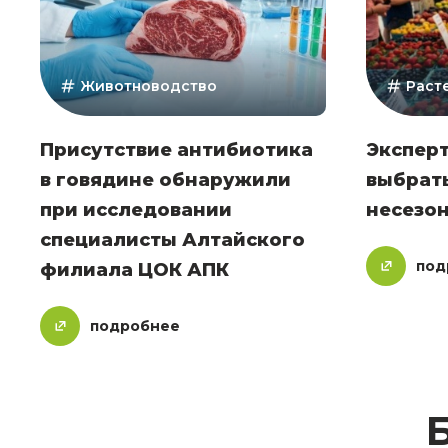
Животноводство
Раст
Присутствие антибиотика
Эксперт
в говядине обнаружили
выбрать
при исследовании
несезо
специалисты Алтайского
под
филиала ЦОК АПК
подробнее