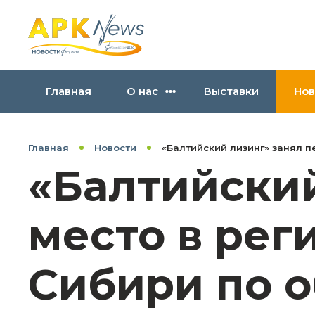
Главная
О нас
Выставки
Нов
Главная
Новости
«Балтийский лизинг» занял п
«Балтийский
место в рег
Сибири по о