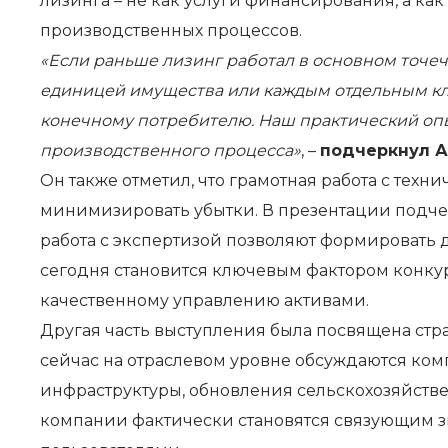
лизинга – не как услуги финансирования, а 
производственных процессов.
«Если раньше лизинг работал в основном точечн
единицей имущества или каждым отдельным кли
конечному потребителю. Наш практический опыт
производственного процесса»
, –
подчеркнул А
Он также отметил, что грамотная работа с техн
минимизировать убытки. В презентации подчер
работа с экспертизой позволяют формировать д
сегодня становится ключевым фактором конкур
качественному управлению активами.
Другая часть выступления была посвящена стр
сейчас на отраслевом уровне обсуждаются ко
инфраструктуры, обновления сельскохозяйстве
компании фактически становятся связующим 