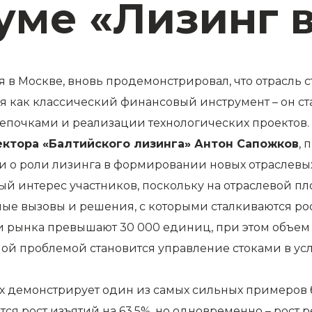
уме «Лизинг 
 в Москве, вновь продемонстрировал, что отрасль с
ся как классический финансовый инструмент – он 
епочками и реализации технологических проектов
ктора «Балтийского лизинга»
Антон Сапожков
,
и о роли лизинга в формировании новых отраслевых
ый интерес участников, поскольку на отраслевой п
ные вызовы и решения, с которыми сталкиваются р
 рынка превышают 30 000 единиц, при этом объем 
ной проблемой становится управление стоками в ус
ах демонстрирует один из самых сильных примеров 
я рост изъятий на 63,5%, но одновременно – рост р