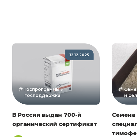
12.12.2025
Госпрограммы и
Семе
господдержка
и се
В России выдан 700-й
Семена
органический сертификат
специа
тимофе