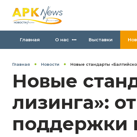
Главная
О нас
Выставки
Нов
Главная
Новости
Новые стандарты «Балтийског
Новые стан
лизинга»: о
поддержки 