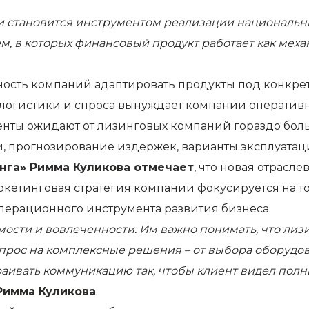
 становится инструментом реализации национальных
тем, в которых финансовый продукт работает как мех
бность компаний адаптировать продукты под конкре
 логистики и спроса вынуждает компании оперативн
енты ожидают от лизинговых компаний гораздо бол
, прогнозирование издержек, варианты эксплуата
нга» Римма Куликова отмечает
, что новая отрасл
ркетинговая стратегия компании фокусируется на то
операционного инструмента развития бизнеса.
ости и вовлеченности. Им важно понимать, что лиз
апрос на комплексные решения – от выбора оборудов
аивать коммуникацию так, чтобы клиент видел полн
Римма Куликова
.