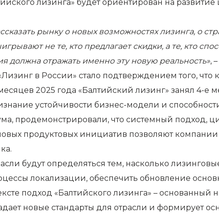
алтийского лизинга» будет ориентирован на развити
сказать рынку о новых возможностях лизинга, о стр
рывают не те, кто предлагает скидки, а те, кто спо
я должна отражать именно эту новую реальность»
, 
 «Лизинг в России» стало подтверждением того, что
месяцев 2025 года «Балтийский лизинг» занял 4-е 
изнание устойчивости бизнес-модели и способности
рума, продемонстрировали, что системный подход, 
 новых продуктовых инициатив позволяют компании
ка.
расли будут определяться тем, насколько лизингов
оцессы локализации, обеспечить обновление осно
ксте подход «Балтийского лизинга» – основанный на
задает новые стандарты для отрасли и формирует ос