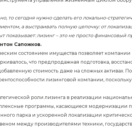
как инструмента управления жизненным циклом обо
о, то сегодня нужно сделать его локально-стратеги
ентом, а выстраивать полную цепочку: от локализац
 показывает: лизинг – это не просто финансовый пр
нтон Сапожков.
ическим состоянием имущества позволяет компании н
кивалось, что предпродажная подготовка, восстано
обавленную стоимость даже на сложных активах. По
ентоспособности лизинговой компании, поскольку 
атегической роли лизинга в реализации националь
мплексные программы, касающиеся модернизации п
нного парка и ускоренной локализации критическо
звеном между производителями техники, государ