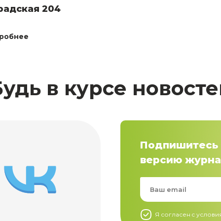
радская 204
робнее
Будь в курсе новосте
Подпишитесь 
версию журна
Я согласен c услов