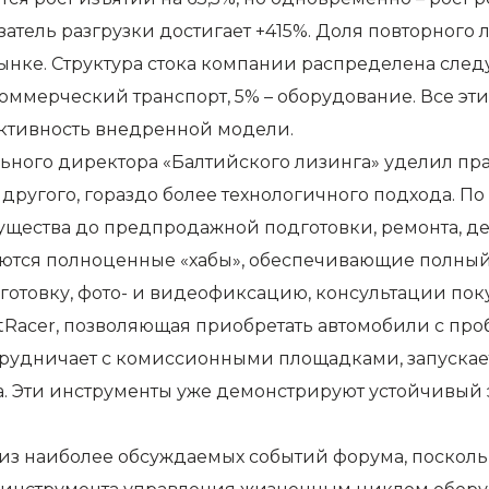
атель разгрузки достигает +415%. Доля повторного 
ынке. Структура стока компании распределена следу
 коммерческий транспорт, 5% – оборудование. Все 
ктивность внедренной модели.
ного директора «Балтийского лизинга» уделил прак
другого, гораздо более технологичного подхода. По
ущества до предпродажной подготовки, ремонта, 
аются полноценные «хабы», обеспечивающие полный 
отовку, фото- и видеофиксацию, консультации поку
tRacer, позволяющая приобретать автомобили с про
отрудничает с комиссионными площадками, запускае
 Эти инструменты уже демонстрируют устойчивый 
из наиболее обсуждаемых событий форума, посколь