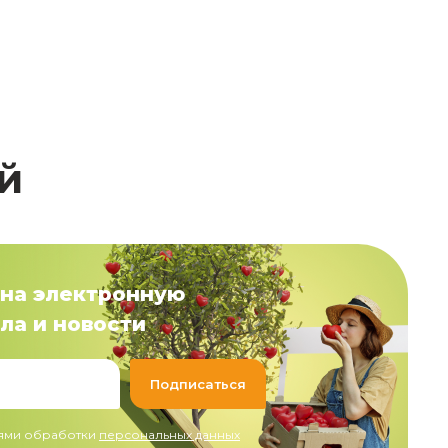
й
на электронную
ла и новости
иями обработки
персональных данных