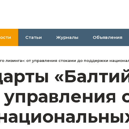
ости
Статьи
Журналы
Объявления
о лизинга»: от управления стоками до поддержки национал
дарты «Балти
т управления 
национальных