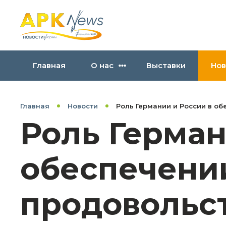
Главная
О нас
Выставки
Нов
Главная
Новости
Роль Германии и России в о
Роль Герман
обеспечени
продовольс