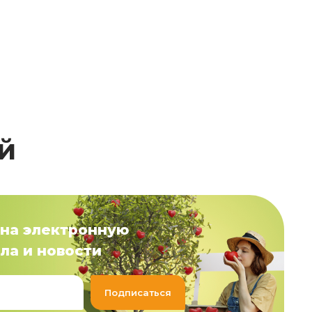
й
на электронную
ла и новости