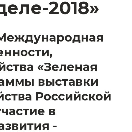
деле-2018»
я Международная
енности,
яйства «Зеленая
раммы выставки
йства Российской
частие в
звития -