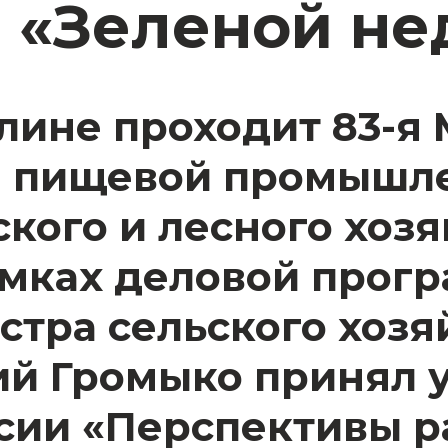
 «Зеленой не
ерлине проходит 83-
а пищевой промышл
ского и лесного хоз
рамках деловой прог
стра сельского хозя
й Громыко принял у
сии «Перспективы ра