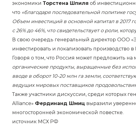
экономики
Торстена Шпиля
об инвестиционно
что
«благодаря последовательной политике гос
Объем инвестиций в основной капитал в 2017 г
с 26% до 46%, что свидетельствует о роли, кото
В свою очередь генеральный директор ООО «
инвестировать и локализовать производство в 
Говоря о том, что Россия может предложить на
органические продукты, выращенные без испол
вводе в оборот 10-20 млн га земли, соответств
ведущих мировых поставщиков продовольстви
Также участники дискуссии, среди которых ге
Alliance»
Фердинанд Шмиц
выразили уверенно
многосторонней экономической повестке.
источник
МСХ РФ