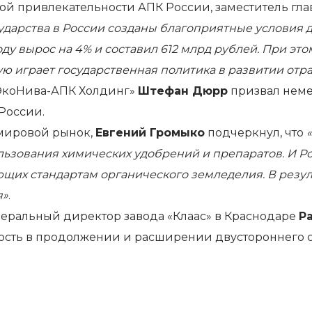
й привлекательности АПК России, заместитель глав
ударства в России созданы благоприятные условия д
оду вырос на 4% и составил 612 млрд рублей. При э
рую играет государственная политика в развитии отр
ЭкоНива-АПК Холдинг»
Штефан Дюрр
призвал неме
России.
 мировой рынок,
Евгений Громыко
подчеркнул, что
ьзования химических удобрений и препаратов. И Ро
ующих стандартам органического земледелия. В резуль
я»
.
неральный директор завода «Клаас» в Краснодаре
Р
сть в продолжении и расширении двустороннего с