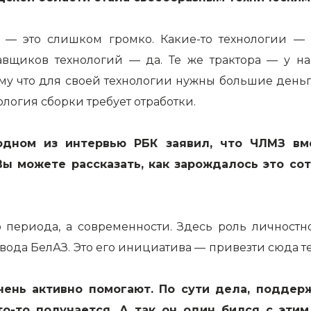
 — это слишком громко. Какие-то технологии — 
авщиков технологий — да. Те же трактора — у на
ому что для своей технологии нужны большие деньги
нология сборки требует отработки.
дном из интервью РБК заявил, что ЧЛМЗ вме
Вы можете рассказать, как зарождалось это с
о периода, а современности. Здесь роль личностн
вода БелАЗ. Это его инициатива — привезти сюда т
очень активно помогают. По сути дела, поддер
то-то получается. А так он один бился с эти