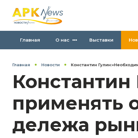
Главная
О нас
Выставки
Нов
Главная
Новости
Константин Гулин:«Необходи
Константин
применять о
дележа рын