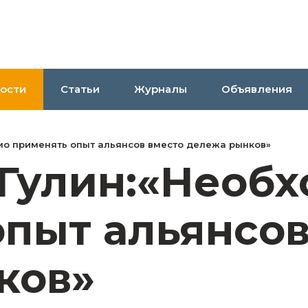
ости
Статьи
Журналы
Объявления
мо применять опыт альянсов вместо дележа рынков»
 Гулин:«Необ
пыт альянсов
ков»