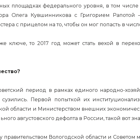
зных площадках федерального уровня, в том числе
атора Олега Кувшинникова с Григорием Рапото
ера с прицелом на то, чтобы он мог попасть в числ
же ключе, то 2017 год может стать вехой в пере
чество?
оветский период в рамках единого народно-хозяй
о сузились. Первой попыткой их институционали
ой области и Министерством внешних экономически
льного августовского дефолта в России, такой вот з
у правительством Вологодской области и Советом м