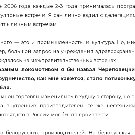
ле 2006 года каждые 2-3 года принималась прогр
улярные встречи. Я сам лично ездил с делегациями
ят к личным встречам.
много — это и промышленность, и культура. Но, м
ер, большой запрос на учреждения здравоохранени
уждалось на межправительственных встречах.
разным локомотивом я бы назвал Череповецки
рудничество, как мне кажется, стало потихоньк
бля.
имной торговли изменились в худшую сторону, но с 
на внутренних производителей: те же нефтяник
трят, кто в России мог бы это произвести.
ию белорусских производителей. Но белорусская 