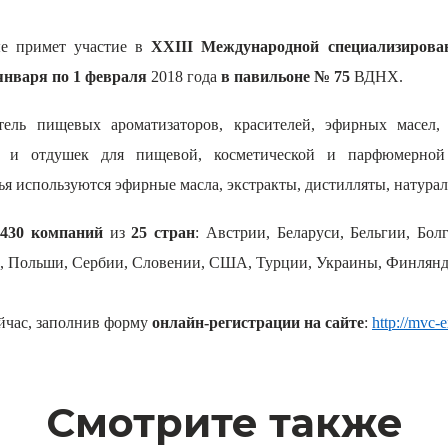
е примет участие в
XXIII Международной специализирова
января по 1 февраля
2018 года
в павильоне № 75
ВДНХ.
ель пищевых ароматизаторов, красителей, эфирных масе
сий и отдушек для пищевой, косметической и парфюмерн
ья используются эфирные масла, экстракты, дистилляты, натура
430 компаний
из
25 стран
: Австрии, Беларуси, Бельгии, Бо
и, Польши, Сербии, Словении, США, Турции, Украины, Финлян
йчас, заполнив форму
онлайн-регистрации
на сайте
:
http://mvc-
Смотрите также