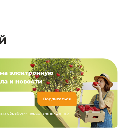
й
на электронную
ла и новости
иями обработки
персональных данных