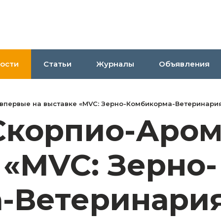
ости
Статьи
Журналы
Объявления
впервые на выставке «MVC: Зерно-Комбикорма-Ветеринария
Скорпио-Аром
 «MVC: Зерно-
-Ветеринария