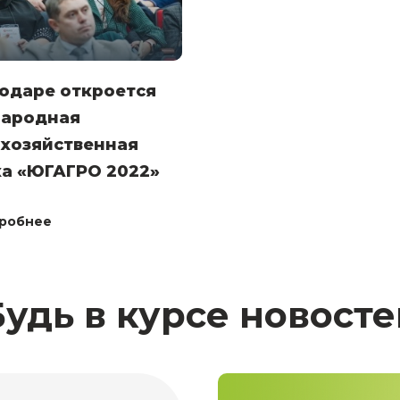
одаре откроется
ародная
охозяйственная
ка «ЮГАГРО 2022»
робнее
Будь в курсе новосте