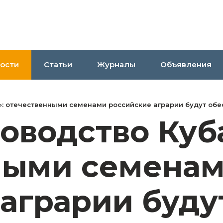
ости
Статьи
Журналы
Объявления
: отечественными семенами российские аграрии будут об
оводство Куб
ными семена
аграрии буду