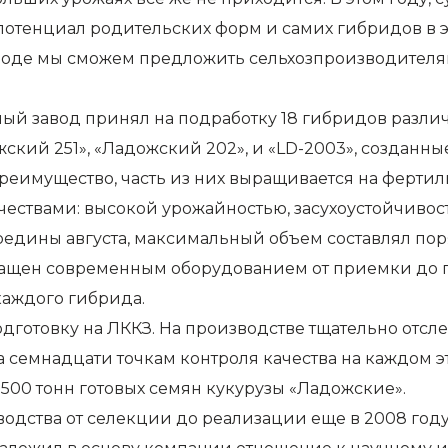
 потенциал родительских форм и самих гибридов в э
воде мы сможем предложить сельхозпроизводителя
 завод принял на подработку 18 гибридов различн
жский 251», «Ладожский 202», и «LD-2003», созда
еимущество, часть из них выращивается на фертиль
ествами: высокой урожайностью, засухоустойчивост
дины августа, максимальный объем составлял поряд
щен современным оборудованием от приемки до пр
каждого гибрида.
отовку на ЛККЗ. На производстве тщательно отсле
 семнадцати точкам контроля качества на каждом э
7500 тонн готовых семян кукурузы «Ладожские».
дства от селекции до реализации еще в 2008 год