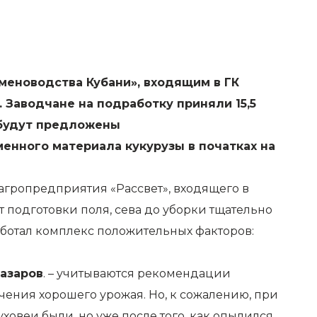
еноводства Кубани», входящим в ГК
 Заводчане на подработку приняли 15,5
 будут предложены
енного материала кукурузы в початках на
гропредприятия «Рассвет», входящего в
 подготовки поля, сева до уборки тщательно
аботал комплекс положительных факторов:
азаров
. – учитываются рекомендации
чения хорошего урожая. Но, к сожалению, при
уховеи были, но уже после того, как опылился