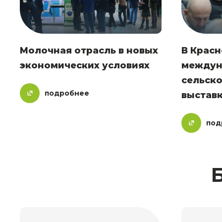
Молочная отрасль в новых
В Красн
экономических условиях
междун
сельск
подробнее
выстав
под