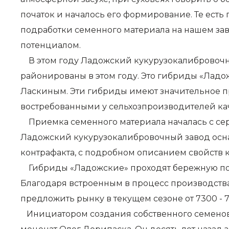
початок и началось его формирование. Те есть
подработки семенного материала на нашем за
потенциалом.
В этом году Ладожский кукурузокалибровочный
районированы в этом году. Это гибриды «Ладо
Ласкиным. Эти гибриды имеют значительное пр
востребованными у сельхозпроизводителей кач
Приемка семенного материала началась с сере
Ладожский кукурузокалибровочный завод осна
контрафакта, с подробном описанием свойств 
Гибриды «Ладожские» проходят бережную подг
Благодаря встроенным в процесс производства
предложить рынку в текущем сезоне от 7300 - 
Инициатором создания собственного семеново