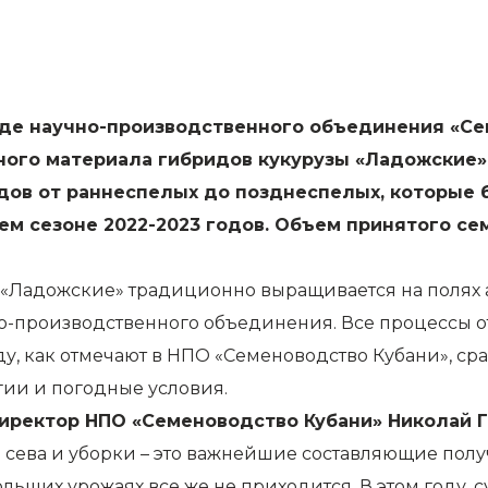
де научно-производственного объединения «Сем
ного материала гибридов кукурузы «Ладожские».
ридов от раннеспелых до позднеспелых, которые
м сезоне 2022-2023 годов. Объем принятого сем
Ладожские» традиционно выращивается на полях а
о-производственного объединения. Все процессы от
ду, как отмечают в НПО «Семеноводство Кубани», ср
гии и погодные условия.
иректор НПО «Семеноводство Кубани» Николай Г
 сева и уборки – это важнейшие составляющие полу
ольших урожаях все же не приходится. В этом году, с