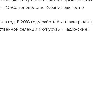
 техническому потенциалу, которые сегодня
в НПО «Семеноводство Кубани» ежегодно
н в год. В 2018 году работы были завершены,
бственной селекции кукурузы «Ладожские»