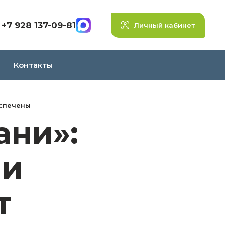
+7 928 137-09-81
Личный кабинет
Контакты
еспечены
ани»:
ми
т