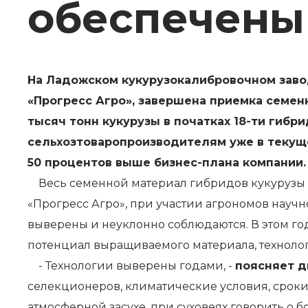
обеспечены
На Ладожском кукурузокалибровочном заво
«Прогресс Агро», завершена приемка семен
тысяч тонн кукурузы в початках 18-ти гиб
сельхозтоваропроизводителям уже в текуще
50 процентов выше бизнес-плана компании.
Весь семенной материал гибридов кукурузы «
«Прогресс Агро», при участии агрономов научн
выверены и неуклонно соблюдаются. В этом го
потенциал выращиваемого материала, техноло
- Технологии выверены годами, -
поясняет д
селекционеров, климатические условия, сроки
атмосферной засухе, при суховеях говорить о б