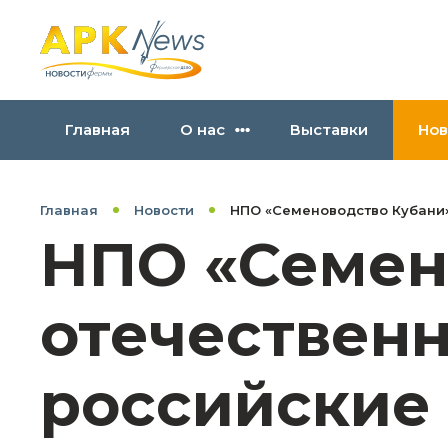
Главная
О нас
Выставки
Нов
Главная
Новости
НПО «Семеноводство Кубани»
НПО «Семен
отечествен
российские 