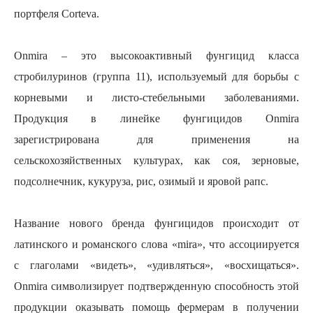
портфеля
Corteva
.
Onmira
– это высокоактивный фунгицид класса
стробилуринов (группа 11), используемый для борьбы с
корневыми и листо-стебельными заболеваниями.
Продукция в линейке фунгицидов Onmira
зарегистрирована для применения на
сельскохозяйственных культурах, как соя, зерновые,
подсолнечник, кукуруза, рис,
озим
ый и яровой рапс.
Название нового бренда фунгицидов происходит от
латинского и романского слова «
mira
», что ассоциируется
с глаголами «видеть», «удивляться», «восхищаться».
Onmira
символизирует подтвержденную способность этой
продукции оказывать помощь фермерам в получении