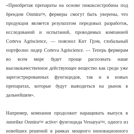
«Приобретая препараты на основе пикоксистробина под
брендом
Onmira
, фермеры смогут быть уверены, что
TM
продукция является результатом передовых разработок,
исследований и испытаний, проводимых компанией
Corteva
Agriscience, — пояснил Кит Грэм, глобальный
портфолио лидер
Corteva Agriscience
. — Теперь фермерам
во всем мире будет проще распознать наше
высококачественное действующее вещество как среди уже
зарегистрированных фунгицидов, так и в новых
препаратах, которые будут выводиться на рынок в
дальнейшем».
Например, компания продолжит наращивать выпуск в
линейке
Onmira
active
фунгицида
Vessarya
, одного из
TM
1
TM
новейших решений в рамках мощного инновационного