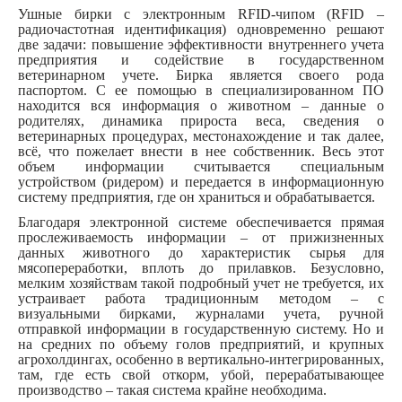
Ушные бирки с электронным
RFID
-чипом (
RFID
–
радиочастотная идентификация) одновременно решают
две задачи: повышение эффективности внутреннего учета
предприятия и содействие в государственном
ветеринарном учете. Бирка является своего рода
паспортом. С ее помощью в специализированном ПО
находится вся информация о животном – данные о
родителях, динамика прироста веса, сведения о
ветеринарных процедурах, местонахождение и так далее,
всё, что пожелает внести в нее собственник. Весь этот
объем информации считывается специальным
устройством (ридером) и передается в информационную
систему предприятия, где он храниться и обрабатывается.
Благодаря электронной системе обеспечивается прямая
прослеживаемость информации – от прижизненных
данных животного до характеристик сырья для
мясопереработки, вплоть до прилавков. Безусловно,
мелким хозяйствам такой подробный учет не требуется, их
устраивает работа традиционным методом – с
визуальными бирками, журналами учета, ручной
отправкой информации в государственную систему. Но и
на средних по объему голов предприятий, и крупных
агрохолдингах, особенно в вертикально-интегрированных,
там, где есть свой откорм, убой, перерабатывающее
производство – такая система крайне необходима.