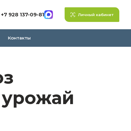
+7 928 137-09-81
Личный кабинет
Контакты
юз
 урожай