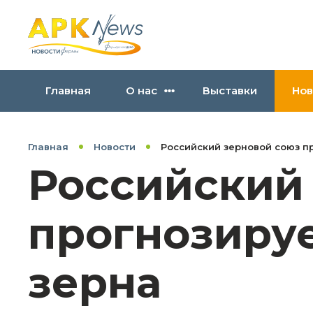
Главная
О нас
Выставки
Нов
Главная
Новости
Российский зерновой союз п
Российский
прогнозиру
зерна