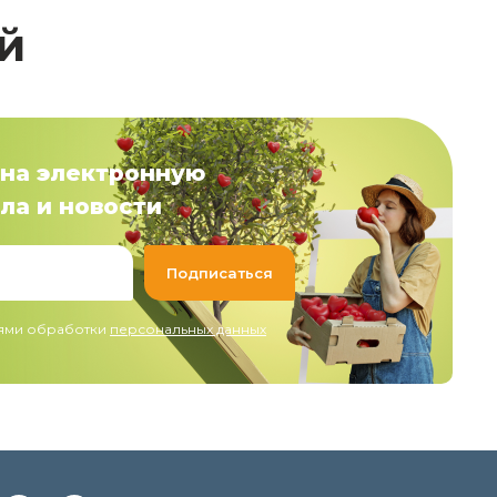
й
на электронную
ла и новости
иями обработки
персональных данных