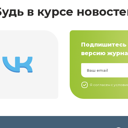
Будь в курсе новосте
Подпишитесь 
версию журна
Я согласен c услов