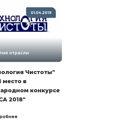
01.04.2019
тия отрасли
нология Чистоты"
1 место в
ародном конкурсе
CА 2018"
робнее