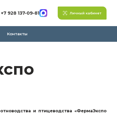
+7 928 137-09-81
Личный кабинет
Контакты
кспо
вотноводства и птицеводства «ФермаЭкспо