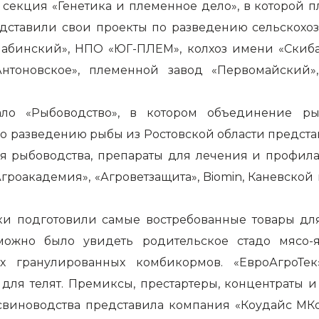
а секция «Генетика и племенное дело», в которой 
едставили свои проекты по разведению сельскохо
Лабинский», НПО «ЮГ-ПЛЕМ», колхоз имени «Скиба»
нтоновское», племенной завод «Первомайский»
о «Рыбоводство», в котором объединение рыб
 разведению рыбы из Ростовской области представ
ля рыбоводства, препараты для лечения и профил
«Агроакадемия», «Агроветзащита», Biomin, Каневск
ки подготовили самые востребованные товары для
можно было увидеть родительское стадо мясо-
х гранулированных комбикормов. «ЕвроАгроТек
ля телят. Премиксы, престартеры, концентраты и
и свиноводства представила компания «Коудайс МК