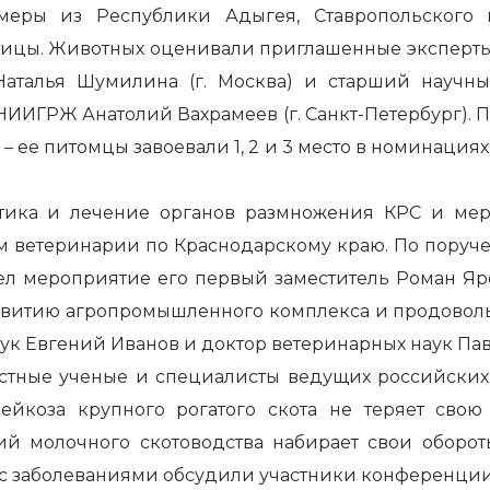
меры из Республики Адыгея, Ставропольского к
цы. Животных оценивали приглашенные эксперты: д
аталья Шумилина (г. Москва) и старший научны
ВНИИГРЖ Анатолий Вахрамеев (г. Санкт-Петербург).
– ее питомцы завоевали 1, 2 и 3 место в номинация
ика и лечение органов размножения КРС и мер
м ветеринарии по Краснодарскому краю. По поруч
ел мероприятие его первый заместитель Роман Я
азвитию агропромышленного комплекса и продовол
аук Евгений Иванов и доктор ветеринарных наук Па
стные ученые и специалисты ведущих российских
ейкоза крупного рогатого скота не теряет свою 
ий молочного скотоводства набирает свои оборо
с заболеваниями обсудили участники конференции