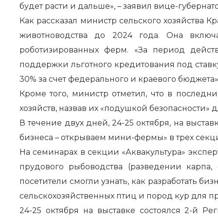
будет расти и дальше», – заявил вице-губерна
Как рассказал министр сельского хозяйства К
животноводства до 2024 года. Она вклю
роботизированных ферм. «За период дейст
поддержки льготного кредитования под ставку
30% за счет федерального и краевого бюджета»,
Кроме того, министр отметил, что в послед
хозяйств, назвав их «подушкой безопасности» д
В течение двух дней, 24-25 октября, на выст
бизнеса – открываем мини-фермы» в трех секци
На семинарах в секции «Аквакультура» экспе
прудового рыбоводства (разведении карпа,
посетители смогли узнать, как разработать би
сельскохозяйственных птиц и пород кур для п
24-25 октября на выставке состоялся 2-й 