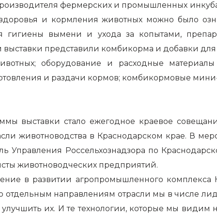
производителя фермерских и промышленных инкубат
доровья и кормления животных можно было озна
я гигиены вымени и ухода за копытами, препар
 выставки представили комбикорма и добавки для 
ивотных; оборудование и расходные материалы
отовления и раздачи кормов; комбикормовые мини-
мы выставки стало ежегодное краевое совещание
асли животноводства в Краснодарском крае. В мер
ель Управления Россельхознадзора по Краснодарс
исты животноводческих предприятий.
ление в развитии агропромышленного комплекса 
 отдельным направлениям отрасли мы в числе лид
улучшить их. И те технологии, которые мы видим на