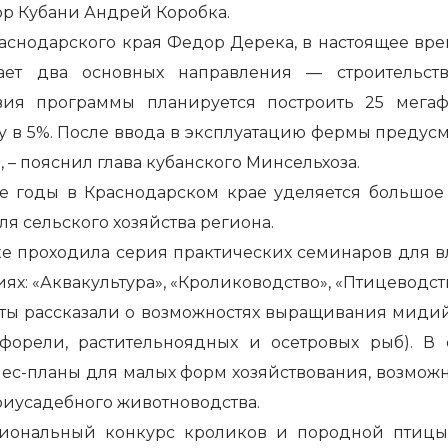
тор Кубани Андрей Коробка.
раснодарского края Федор Дерека, в настоящее вре
чает два основных направления — строительс
вия программы планируется построить 25 мегаф
 в 5%. После ввода в эксплуатацию фермы предусм
 – пояснил глава кубанского Минсельхоза.
ние годы в Краснодарском крае уделяется большо
ля сельского хозяйства региона.
авке проходила серия практических семинаров для
ях: «Аквакультура», «Кролиководство», «Птицеводст
рты рассказали о возможностях выращивания мидий,
 форели, растительноядных и осетровых рыб). В 
знес-планы для малых форм хозяйствования, возмож
риусадебного животноводства.
Региональный конкурс кроликов и породной пти